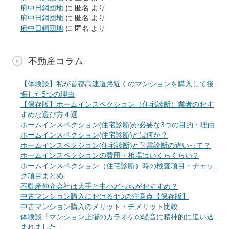
府中日鋼団地
に
匿名
より
府中日鋼団地
に
匿名
より
府中日鋼団地
に
匿名
より
不動産コラム
【体験談】私が首都高速道路近くのマンションを購入して後
悔した5つの理由
【保存版】ホームインスペクション（住宅診断）業者のおす
すめな選び方４選
ホームインスペクション(住宅診断)が必要な3つの目的・理由
ホームインスペクション(住宅診断)とは何か？
ホームインスペクション(住宅診断)と耐震診断の違いって？
ホームインスペクションの費用・相場はいくらくらい？
ホームインスペクション（住宅診断）時の検査項目・チェッ
ク項目まとめ
不動産仲介会社は大手と中小どっちがおすすめ？
中古マンション購入における4つの注意点【保存版】
中古マンション購入のメリット・デメリット比較
体験談「マンション上階のカラオケの騒音に精神的に追い込
まれました」