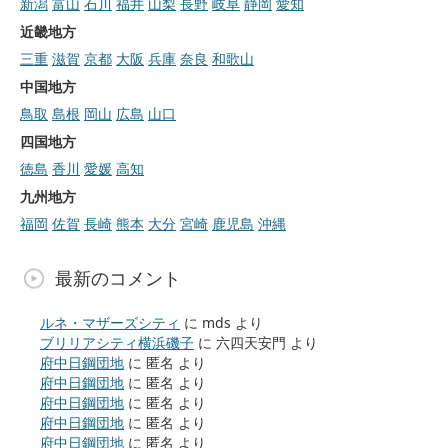
新潟
富山
石川
福井
山梨
長野
岐阜
静岡
愛知
近畿地方
三重
滋賀
京都
大阪
兵庫
奈良
和歌山
中国地方
鳥取
島根
岡山
広島
山口
四国地方
徳島
香川
愛媛
高知
九州地方
福岡
佐賀
長崎
熊本
大分
宮崎
鹿児島
沖縄
最新のコメント
ルネ・マザーズシティ
に
mds
より
ブリリアシティ横浜磯子
に
六四天安門
より
府中日鋼団地
に
匿名
より
府中日鋼団地
に
匿名
より
府中日鋼団地
に
匿名
より
府中日鋼団地
に
匿名
より
府中日鋼団地
に
匿名
より