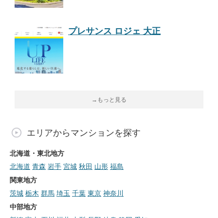
プレサンス ロジェ 大正
→もっと見る
エリアからマンションを探す
北海道・東北地方
北海道
青森
岩手
宮城
秋田
山形
福島
関東地方
茨城
栃木
群馬
埼玉
千葉
東京
神奈川
中部地方