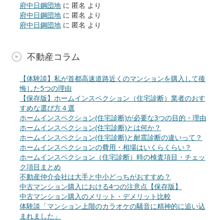
府中日鋼団地
に
匿名
より
府中日鋼団地
に
匿名
より
府中日鋼団地
に
匿名
より
不動産コラム
【体験談】私が首都高速道路近くのマンションを購入して後
悔した5つの理由
【保存版】ホームインスペクション（住宅診断）業者のおす
すめな選び方４選
ホームインスペクション(住宅診断)が必要な3つの目的・理由
ホームインスペクション(住宅診断)とは何か？
ホームインスペクション(住宅診断)と耐震診断の違いって？
ホームインスペクションの費用・相場はいくらくらい？
ホームインスペクション（住宅診断）時の検査項目・チェッ
ク項目まとめ
不動産仲介会社は大手と中小どっちがおすすめ？
中古マンション購入における4つの注意点【保存版】
中古マンション購入のメリット・デメリット比較
体験談「マンション上階のカラオケの騒音に精神的に追い込
まれました」