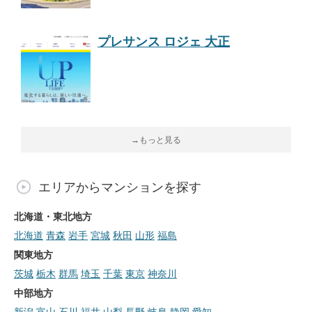
プレサンス ロジェ 大正
→もっと見る
エリアからマンションを探す
北海道・東北地方
北海道
青森
岩手
宮城
秋田
山形
福島
関東地方
茨城
栃木
群馬
埼玉
千葉
東京
神奈川
中部地方
新潟
富山
石川
福井
山梨
長野
岐阜
静岡
愛知