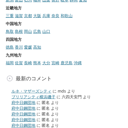
近畿地方
三重
滋賀
京都
大阪
兵庫
奈良
和歌山
中国地方
鳥取
島根
岡山
広島
山口
四国地方
徳島
香川
愛媛
高知
九州地方
福岡
佐賀
長崎
熊本
大分
宮崎
鹿児島
沖縄
最新のコメント
ルネ・マザーズシティ
に
mds
より
ブリリアシティ横浜磯子
に
六四天安門
より
府中日鋼団地
に
匿名
より
府中日鋼団地
に
匿名
より
府中日鋼団地
に
匿名
より
府中日鋼団地
に
匿名
より
府中日鋼団地
に
匿名
より