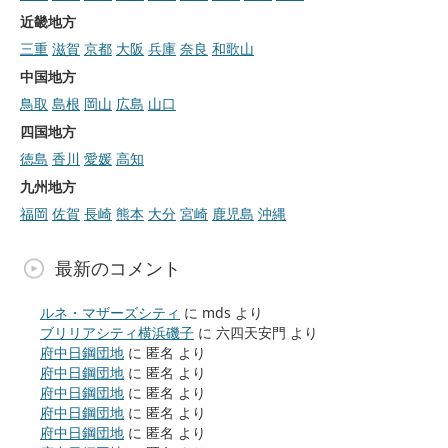
近畿地方
三重
滋賀
京都
大阪
兵庫
奈良
和歌山
中国地方
鳥取
島根
岡山
広島
山口
四国地方
徳島
香川
愛媛
高知
九州地方
福岡
佐賀
長崎
熊本
大分
宮崎
鹿児島
沖縄
最新のコメント
ルネ・マザーズシティ
に
mds
より
ブリリアシティ横浜磯子
に
六四天安門
より
府中日鋼団地
に
匿名
より
府中日鋼団地
に
匿名
より
府中日鋼団地
に
匿名
より
府中日鋼団地
に
匿名
より
府中日鋼団地
に
匿名
より