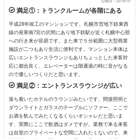
公開日：2019/10
満足①：トランクルームが各階にある
平成28年竣工のマンションです。札幌市営地下鉄東西
線の発寒南?宮の沢間にあり地下鉄駅が近く札幌中心部
への行き来が容易です。また車で５分範囲に大型商業
施設が二つもあり生活に便利です。マンション本体は
広いエントランスラウンジもありちょっとした来客対
応に都合良く、エレベーターは階通過の時に音がなる
ので優しいつくりだと思います。
満足②：エントランスラウンジが広い
落ち着いたホテルのラウンジみたいです、間接照明と
ダウンライトとガラスのテーブルにソファー、ここで
お酒を飲んでみたくなるくらいオシャレだと思いま
す、実際にここで飲酒はダメですが。業務で来る来客
は自室のプライベートな空間に入れたくないので、来