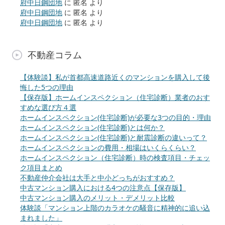
府中日鋼団地
に
匿名
より
府中日鋼団地
に
匿名
より
府中日鋼団地
に
匿名
より
不動産コラム
【体験談】私が首都高速道路近くのマンションを購入して後
悔した5つの理由
【保存版】ホームインスペクション（住宅診断）業者のおす
すめな選び方４選
ホームインスペクション(住宅診断)が必要な3つの目的・理由
ホームインスペクション(住宅診断)とは何か？
ホームインスペクション(住宅診断)と耐震診断の違いって？
ホームインスペクションの費用・相場はいくらくらい？
ホームインスペクション（住宅診断）時の検査項目・チェッ
ク項目まとめ
不動産仲介会社は大手と中小どっちがおすすめ？
中古マンション購入における4つの注意点【保存版】
中古マンション購入のメリット・デメリット比較
体験談「マンション上階のカラオケの騒音に精神的に追い込
まれました」