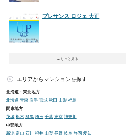
プレサンス ロジェ 大正
→もっと見る
エリアからマンションを探す
北海道・東北地方
北海道
青森
岩手
宮城
秋田
山形
福島
関東地方
茨城
栃木
群馬
埼玉
千葉
東京
神奈川
中部地方
新潟
富山
石川
福井
山梨
長野
岐阜
静岡
愛知