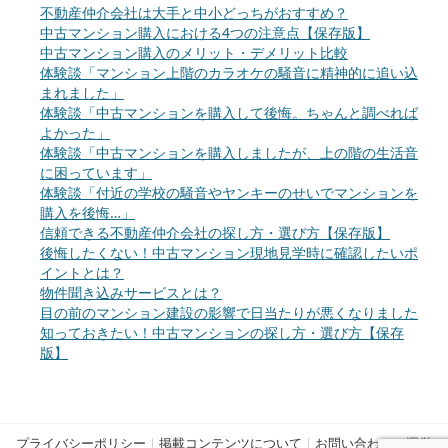
不動産仲介会社は大手と中小どっちがおすすめ？
中古マンション購入における4つの注意点【保存版】
中古マンション購入のメリット・デメリット比較
体験談「マンション上階のカラオケの騒音に精神的に追い込
まれました」
体験談「中古マンションを購入して後悔。ちゃんと調べれば
よかった」
体験談「中古マンションを購入しましたが、上の階の生活音
に困っています」
体験談「付近の学校の騒音やヤンキーのせいでマンションを
購入を後悔…」
信頼できる不動産仲介会社の探し方・選び方【保存版】
後悔したくない！中古マンション現地見学時に確認したいポ
イントとは？
物件聞き込みサービスとは？
目の前のマンション建設の影響で日当たりが悪くなりました
知っておきたい！中古マンションの探し方・選び方【保存
版】
プライバシーポリシー
|
掲載コンテンツについて
|
お問い合わせ
|
運営