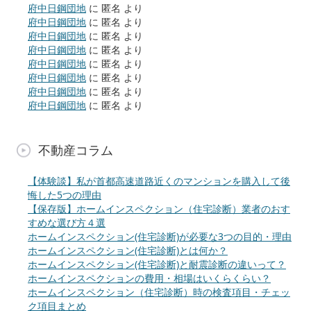
府中日鋼団地
に
匿名
より
府中日鋼団地
に
匿名
より
府中日鋼団地
に
匿名
より
府中日鋼団地
に
匿名
より
府中日鋼団地
に
匿名
より
府中日鋼団地
に
匿名
より
府中日鋼団地
に
匿名
より
府中日鋼団地
に
匿名
より
不動産コラム
【体験談】私が首都高速道路近くのマンションを購入して後
悔した5つの理由
【保存版】ホームインスペクション（住宅診断）業者のおす
すめな選び方４選
ホームインスペクション(住宅診断)が必要な3つの目的・理由
ホームインスペクション(住宅診断)とは何か？
ホームインスペクション(住宅診断)と耐震診断の違いって？
ホームインスペクションの費用・相場はいくらくらい？
ホームインスペクション（住宅診断）時の検査項目・チェッ
ク項目まとめ