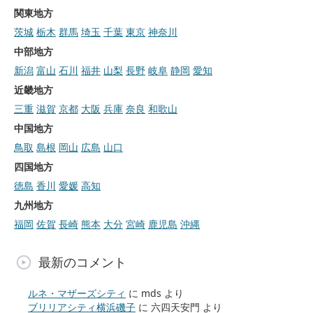
関東地方
茨城
栃木
群馬
埼玉
千葉
東京
神奈川
中部地方
新潟
富山
石川
福井
山梨
長野
岐阜
静岡
愛知
近畿地方
三重
滋賀
京都
大阪
兵庫
奈良
和歌山
中国地方
鳥取
島根
岡山
広島
山口
四国地方
徳島
香川
愛媛
高知
九州地方
福岡
佐賀
長崎
熊本
大分
宮崎
鹿児島
沖縄
最新のコメント
ルネ・マザーズシティ
に
mds
より
ブリリアシティ横浜磯子
に
六四天安門
より