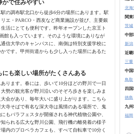
静かで住みやすい
北海
駅の調布駅北口から徒歩6分の場所にあります。駅
関東
リエ・PARCO・西友など商業施設が並び、主要銀
茨城
、生活にとても便利です。昨年オープンした京王ト
中部
映画館も入っています。そのような環境にありなが
気通信大学のキャンパスに、南側は特別支援学校に
新潟
静かです。甲州街道からも少し入った場所にあるた
近畿
三重
中国
もにも楽しい場所がたくさんある
鳥取
あります。春には、歩いて10分ほどの野川で一日
四国
、大勢の観光客が野川沿いのそぞろ歩きを楽しみま
徳島
火大会があり、毎年大いに盛り上がります。こちら
。深大寺そばで有名な深大寺は風情のある場所で、鬼
九州
他にもバラフェスタが開催される神代植物公園や、
福岡
で知られる広大な野川公園、飛行機の離発着の様子
場内のプロペラカフェも、すべて自転車で10分く