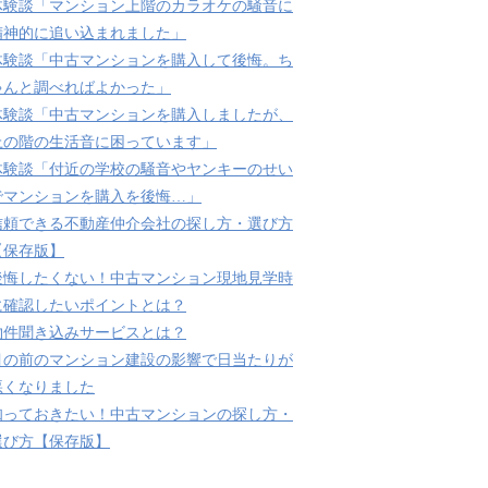
体験談「マンション上階のカラオケの騒音に
精神的に追い込まれました」
体験談「中古マンションを購入して後悔。ち
ゃんと調べればよかった」
体験談「中古マンションを購入しましたが、
上の階の生活音に困っています」
体験談「付近の学校の騒音やヤンキーのせい
でマンションを購入を後悔…」
信頼できる不動産仲介会社の探し方・選び方
【保存版】
後悔したくない！中古マンション現地見学時
に確認したいポイントとは？
物件聞き込みサービスとは？
目の前のマンション建設の影響で日当たりが
悪くなりました
知っておきたい！中古マンションの探し方・
選び方【保存版】