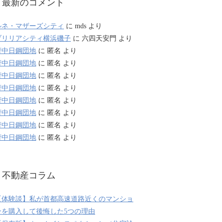
最新のコメント
ルネ・マザーズシティ
に
mds
より
ブリリアシティ横浜磯子
に
六四天安門
より
府中日鋼団地
に
匿名
より
府中日鋼団地
に
匿名
より
府中日鋼団地
に
匿名
より
府中日鋼団地
に
匿名
より
府中日鋼団地
に
匿名
より
府中日鋼団地
に
匿名
より
府中日鋼団地
に
匿名
より
府中日鋼団地
に
匿名
より
不動産コラム
【体験談】私が首都高速道路近くのマンショ
ンを購入して後悔した5つの理由