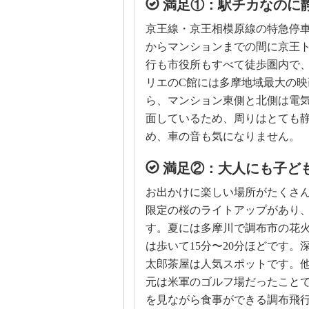
満足①：駅チカなのに
京王線・京王相模原線の特急停車
からマンションまでの間に京王ト
行も市役所もすべて徒歩圏内で
リエのC館には多摩地域最大の
ら、マンション東側と北側は電
面しているため、周りはとても
め、車の音も気になりません。
満足②：大人にも子ど
お出かけに楽しい場所がたくさん
限定の桜のライトアップがあり
す。夏には多摩川で調布市の花
は歩いて15分〜20分ほどです
太郎茶屋は人気スポットです。
元は米軍のゴルフ場だったこと
を見ながら食事ができる調布飛行