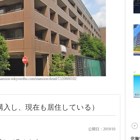
ion-tokyoseibu.com/mansion/detail/1320800102
で購入し、現在も居住している）
公開日：2019/10
北海