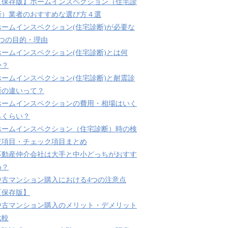
【保存版】ホームインスペクション（住宅診
断）業者のおすすめな選び方４選
ホームインスペクション(住宅診断)が必要な
3つの目的・理由
ホームインスペクション(住宅診断)とは何
か？
ホームインスペクション(住宅診断)と耐震診
断の違いって？
ホームインスペクションの費用・相場はいく
らくらい？
ホームインスペクション（住宅診断）時の検
査項目・チェック項目まとめ
不動産仲介会社は大手と中小どっちがおすす
め？
中古マンション購入における4つの注意点
【保存版】
中古マンション購入のメリット・デメリット
比較