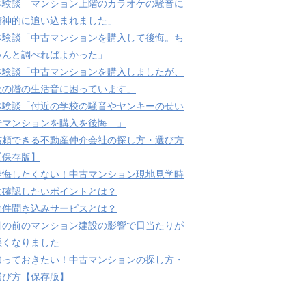
体験談「マンション上階のカラオケの騒音に
精神的に追い込まれました」
体験談「中古マンションを購入して後悔。ち
ゃんと調べればよかった」
体験談「中古マンションを購入しましたが、
上の階の生活音に困っています」
体験談「付近の学校の騒音やヤンキーのせい
でマンションを購入を後悔…」
信頼できる不動産仲介会社の探し方・選び方
【保存版】
後悔したくない！中古マンション現地見学時
に確認したいポイントとは？
物件聞き込みサービスとは？
目の前のマンション建設の影響で日当たりが
悪くなりました
知っておきたい！中古マンションの探し方・
選び方【保存版】