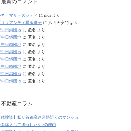
最新のコメント
ルネ・マザーズシティ
に
mds
より
ブリリアシティ横浜磯子
に
六四天安門
より
府中日鋼団地
に
匿名
より
府中日鋼団地
に
匿名
より
府中日鋼団地
に
匿名
より
府中日鋼団地
に
匿名
より
府中日鋼団地
に
匿名
より
府中日鋼団地
に
匿名
より
府中日鋼団地
に
匿名
より
府中日鋼団地
に
匿名
より
不動産コラム
【体験談】私が首都高速道路近くのマンショ
ンを購入して後悔した5つの理由