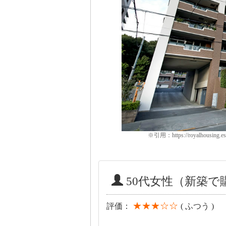
※引用：https://royalhousing.es-
50代女性（新築
★★★☆☆
評価：
( ふつう )