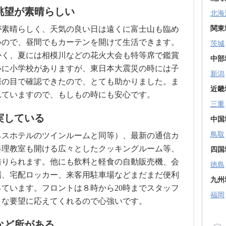
眺望が素晴らしい
北海
関東
が素晴らしく、天気の良い日は遠くに富士山も臨め
いので、昼間でもカーテンを開けて生活できます。
茨城
かく、夏には相模川などの花火大会も特等席で鑑賞
中部
いに小学校がありますが、東日本大震災の時には子
新潟
際の目で確認できたので、とても助かりました。ま
近畿
れていますので、もしもの時にも安心です。
三重
実している
中国
鳥取
ネスホテルのツインルームと同等）、最新の通信カ
料理教室も開ける広々としたクッキングルーム等、
四国
借りられます。他にも飲料と軽食の自動販売機、会
徳島
場、宅配ロッカー、来客用駐車場などまだまだ便利
九州
ています。フロントは８時から20時までスタッフ
福岡
々な要望に応えてくれるので心強いです。
など所がある