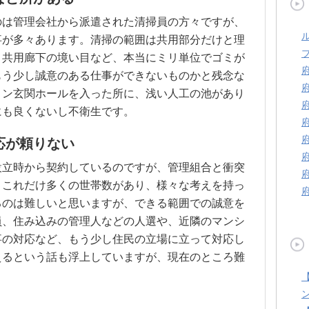
のは管理会社から派遣された清掃員の方々ですが、
事が多々あります。清掃の範囲は共用部分だけと理
と共用廊下の境い目など、本当にミリ単位でゴミが
もう少し誠意のある仕事ができないものかと残念な
ョン玄関ホールを入った所に、浅い人工の池があり
にも良くないし不衛生です。
応が頼りない
設立時から契約しているのですが、管理組合と衝突
。これだけ多くの世帯数があり、様々な考えを持っ
るのは難しいと思いますが、できる範囲での誠意を
員、住み込みの管理人などの人選や、近隣のマンシ
事の対応など、もう少し住民の立場に立って対応し
えるという話も浮上していますが、現在のところ難