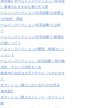
【保存版】ホームインスペクション（住宅診
断）業者のおすすめな選び方４選
ホームインスペクション(住宅診断)が必要な
3つの目的・理由
ホームインスペクション(住宅診断)とは何
か？
ホームインスペクション(住宅診断)と耐震診
断の違いって？
ホームインスペクションの費用・相場はいく
らくらい？
ホームインスペクション（住宅診断）時の検
査項目・チェック項目まとめ
不動産仲介会社は大手と中小どっちがおすす
め？
中古マンション購入における4つの注意点
【保存版】
中古マンション購入のメリット・デメリット
比較