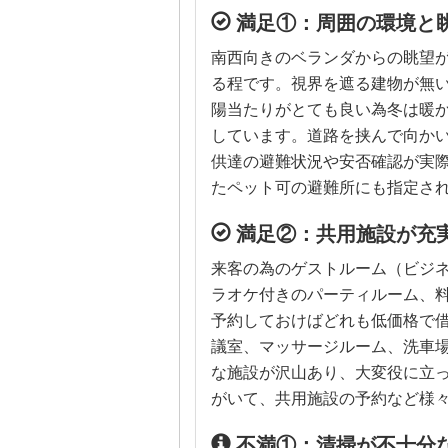
満足①：周囲の環境と
南西向きのベランダからの眺望
る程です。視界を遮る建物が無
陽当たりがとても良い為冬は暖
しています。道路を挟んで向か
供達の避難状況や安否確認が実
たペット可の避難所にも指定さ
満足②：共用施設が充
来客の為のゲストルーム（ビジ
ラオケ付きのパーティルーム、
予約しておけばどれも低価格で
議室、マッサージルーム、洗車
な施設が沢山あり、大変役に立っ
がいて、共用施設の予約など様
不満①：清掃が不十分