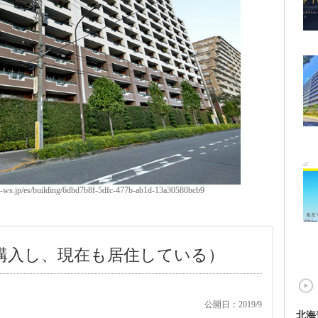
ws.jp/es/building/6dbd7b8f-5dfc-477b-ab1d-13a30580bcb9
で購入し、現在も居住している）
公開日：2019/9
北海