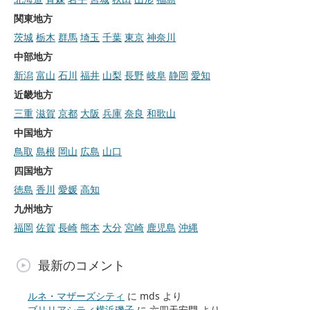
関東地方
茨城
栃木
群馬
埼玉
千葉
東京
神奈川
中部地方
新潟
富山
石川
福井
山梨
長野
岐阜
静岡
愛知
近畿地方
三重
滋賀
京都
大阪
兵庫
奈良
和歌山
中国地方
鳥取
島根
岡山
広島
山口
四国地方
徳島
香川
愛媛
高知
九州地方
福岡
佐賀
長崎
熊本
大分
宮崎
鹿児島
沖縄
最新のコメント
ルネ・マザーズシティ
に
mds
より
ブリリアシティ横浜磯子
に
六四天安門
より