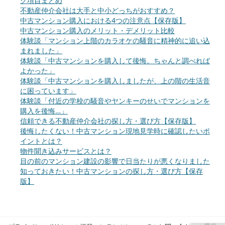
ク項目まとめ
不動産仲介会社は大手と中小どっちがおすすめ？
中古マンション購入における4つの注意点【保存版】
中古マンション購入のメリット・デメリット比較
体験談「マンション上階のカラオケの騒音に精神的に追い込
まれました」
体験談「中古マンションを購入して後悔。ちゃんと調べれば
よかった」
体験談「中古マンションを購入しましたが、上の階の生活音
に困っています」
体験談「付近の学校の騒音やヤンキーのせいでマンションを
購入を後悔…」
信頼できる不動産仲介会社の探し方・選び方【保存版】
後悔したくない！中古マンション現地見学時に確認したいポ
イントとは？
物件聞き込みサービスとは？
目の前のマンション建設の影響で日当たりが悪くなりました
知っておきたい！中古マンションの探し方・選び方【保存
版】