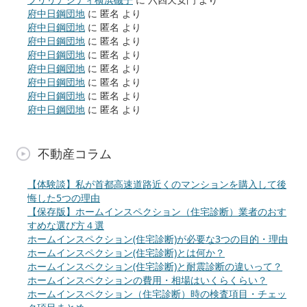
府中日鋼団地
に
匿名
より
府中日鋼団地
に
匿名
より
府中日鋼団地
に
匿名
より
府中日鋼団地
に
匿名
より
府中日鋼団地
に
匿名
より
府中日鋼団地
に
匿名
より
府中日鋼団地
に
匿名
より
府中日鋼団地
に
匿名
より
不動産コラム
【体験談】私が首都高速道路近くのマンションを購入して後
悔した5つの理由
【保存版】ホームインスペクション（住宅診断）業者のおす
すめな選び方４選
ホームインスペクション(住宅診断)が必要な3つの目的・理由
ホームインスペクション(住宅診断)とは何か？
ホームインスペクション(住宅診断)と耐震診断の違いって？
ホームインスペクションの費用・相場はいくらくらい？
ホームインスペクション（住宅診断）時の検査項目・チェッ