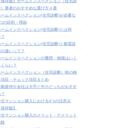
【保存版】ホームインスペクション（住宅診
断）業者のおすすめな選び方４選
ホームインスペクション(住宅診断)が必要な
3つの目的・理由
ホームインスペクション(住宅診断)とは何
か？
ホームインスペクション(住宅診断)と耐震診
断の違いって？
ホームインスペクションの費用・相場はいく
らくらい？
ホームインスペクション（住宅診断）時の検
査項目・チェック項目まとめ
不動産仲介会社は大手と中小どっちがおすす
め？
中古マンション購入における4つの注意点
【保存版】
中古マンション購入のメリット・デメリット
比較