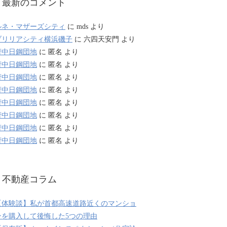
最新のコメント
ルネ・マザーズシティ
に
mds
より
ブリリアシティ横浜磯子
に
六四天安門
より
府中日鋼団地
に
匿名
より
府中日鋼団地
に
匿名
より
府中日鋼団地
に
匿名
より
府中日鋼団地
に
匿名
より
府中日鋼団地
に
匿名
より
府中日鋼団地
に
匿名
より
府中日鋼団地
に
匿名
より
府中日鋼団地
に
匿名
より
不動産コラム
【体験談】私が首都高速道路近くのマンショ
ンを購入して後悔した5つの理由