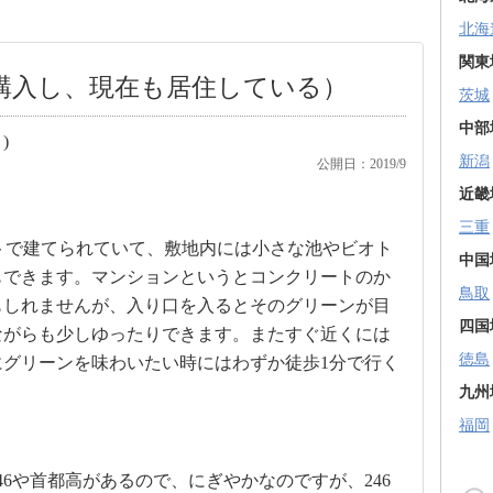
北海
関東
で購入し、現在も居住している）
茨城
中部
)
新潟
公開日：2019/9
近畿
三重
というコンセプトで建てられていて、敷地内には小さな池やビオト
中国
もできます。マンションというとコンクリートのか
鳥取
もしれませんが、入り口を入るとそのグリーンが目
四国
ながらも少しゆったりできます。またすぐ近くには
徳島
グリーンを味わいたい時にはわずか徒歩1分で行く
九州
福岡
6や首都高があるので、にぎやかなのですが、246