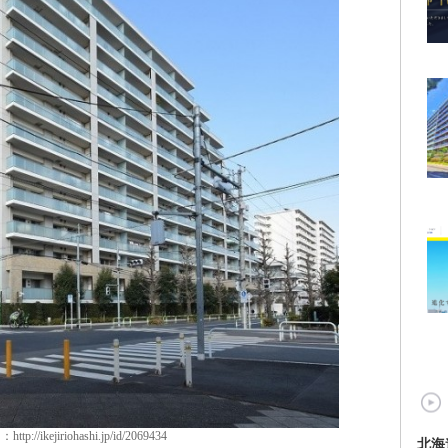
tp://ikejiriohashi.jp/id/2069434
北海