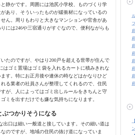
っと静かです。周囲には池尻小学校、ものづくり学
設があり、そういったものが緩衝材になっているの
ません。周りもわりと大きなマンションや官舎があ
りには246や三宿通りがすぐなので、便利ながらも
。
いたのですが、やはり200戸を超える世帯が住んで
にはゴミ置場はゴミ袋を入れるカートに積みきれな
います。特にお正月後や連休の時などはかなりひど
くれる業者の社員さんが整理してくれるので、住民
ですが、人によってはゴミ出しルールをきちんと守
とゴミを出すだけでも嫌な気持ちになります。
とぶつかりそうになる
な出口は細い一般道と接しています。その細い道は
ろなのですが、地域の住民の抜け道になっていま