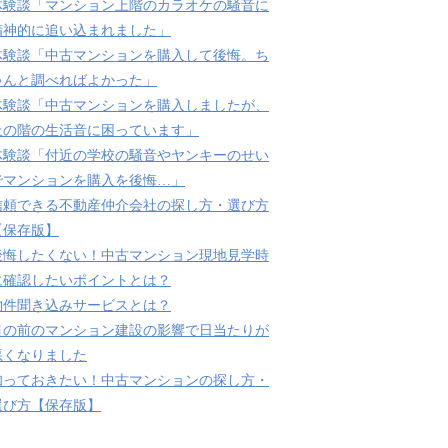
体験談「マンション上階のカラオケの騒音に
精神的に追い込まれました」
体験談「中古マンションを購入して後悔。ち
ゃんと調べればよかった」
体験談「中古マンションを購入しましたが、
上の階の生活音に困っています」
体験談「付近の学校の騒音やヤンキーのせい
でマンションを購入を後悔…」
信頼できる不動産仲介会社の探し方・選び方
【保存版】
後悔したくない！中古マンション現地見学時
に確認したいポイントとは？
物件聞き込みサービスとは？
目の前のマンション建設の影響で日当たりが
悪くなりました
知っておきたい！中古マンションの探し方・
選び方【保存版】