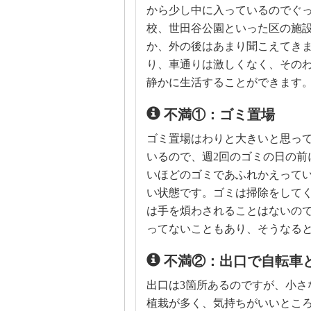
から少し中に入っているのでぐ
校、世田谷公園といった区の施
か、外の後はあまり聞こえてき
り、車通りは激しくなく、そのわ
静かに生活することができます
不満①：ゴミ置場
ゴミ置場はわりと大きいと思って
いるので、週2回のゴミの日の前
いほどのゴミであふれかえって
い状態です。ゴミは掃除をして
は手を煩わされることはないの
ってないこともあり、そうなる
不満②：出口で自転車
出口は3箇所あるのですが、小さ
植栽が多く、気持ちがいいとこ