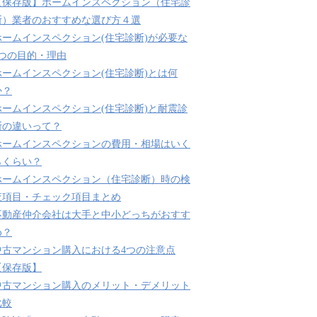
【保存版】ホームインスペクション（住宅診
断）業者のおすすめな選び方４選
ホームインスペクション(住宅診断)が必要な
3つの目的・理由
ホームインスペクション(住宅診断)とは何
か？
ホームインスペクション(住宅診断)と耐震診
断の違いって？
ホームインスペクションの費用・相場はいく
らくらい？
ホームインスペクション（住宅診断）時の検
査項目・チェック項目まとめ
不動産仲介会社は大手と中小どっちがおすす
め？
中古マンション購入における4つの注意点
【保存版】
中古マンション購入のメリット・デメリット
比較