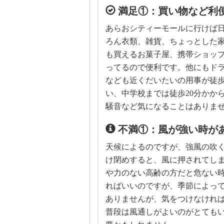
満足①：買い物など利
あらおシティーモールに行けば
ろん衣類、雑貨、ちょっとした
も買えるお菓子屋、携帯ショッ
ってるので便利です。他にもド
なども近くだいたいの用事が徒歩
い、中学校までは徒歩20分かか
騒音など気になることはありま
不満①：風が強い時が
天候によるのですが、強風の吹
け閉めすると、風に押されてし
や力のない高齢の方だと危ない
ればいいのですが、季節によっ
ありませんが、気をつけなけれ
普段は風通しがよいのがとても