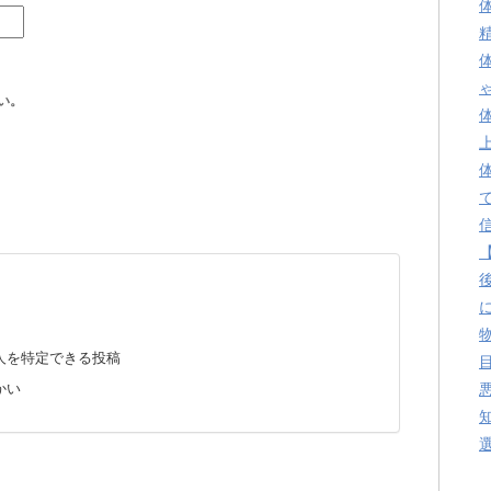
い。
人を特定できる投稿
かい