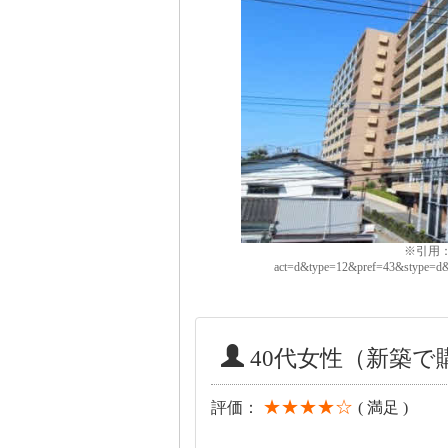
※引用：htt
act=d&type=12&pref=43&stype=
40代女性（新築
★★★★☆
評価：
( 満足 )