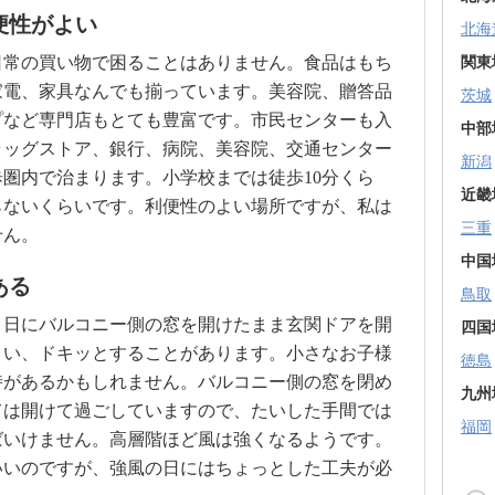
便性がよい
北海
日常の買い物で困ることはありません。食品はもち
関東
家電、家具なんでも揃っています。美容院、贈答品
茨城
プなど専門店もとても豊富です。市民センターも入
中部
ラッグストア、銀行、病院、美容院、交通センター
新潟
圏内で治まります。小学校までは徒歩10分くら
近畿
らないくらいです。利便性のよい場所ですが、私は
三重
せん。
中国
ある
鳥取
く日にバルコニー側の窓を開けたまま玄関ドアを開
四国
まい、ドキッとすることがあります。小さなお子様
徳島
時があるかもしれません。バルコニー側の窓を閉め
九州
ては開けて過ごしていますので、たいした手間では
福岡
ばいけません。高層階ほど風は強くなるようです。
いいのですが、強風の日にはちょっとした工夫が必