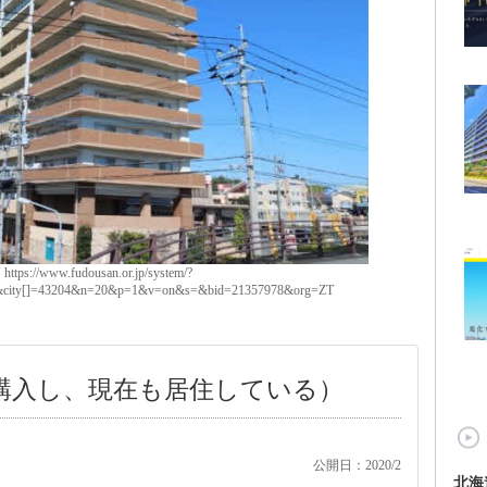
ps://www.fudousan.or.jp/system/?
d&city[]=43204&n=20&p=1&v=on&s=&bid=21357978&org=ZT
で購入し、現在も居住している）
公開日：2020/2
北海