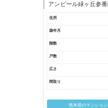
アンピール緑ヶ丘参番
住所
築年月
階数
戸数
広さ
間取り
熊本県のマンション