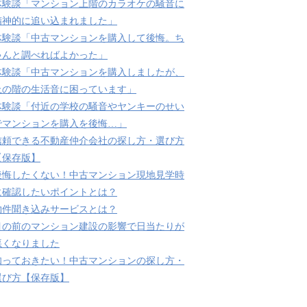
体験談「マンション上階のカラオケの騒音に
精神的に追い込まれました」
体験談「中古マンションを購入して後悔。ち
ゃんと調べればよかった」
体験談「中古マンションを購入しましたが、
上の階の生活音に困っています」
体験談「付近の学校の騒音やヤンキーのせい
でマンションを購入を後悔…」
信頼できる不動産仲介会社の探し方・選び方
【保存版】
後悔したくない！中古マンション現地見学時
に確認したいポイントとは？
物件聞き込みサービスとは？
目の前のマンション建設の影響で日当たりが
悪くなりました
知っておきたい！中古マンションの探し方・
選び方【保存版】