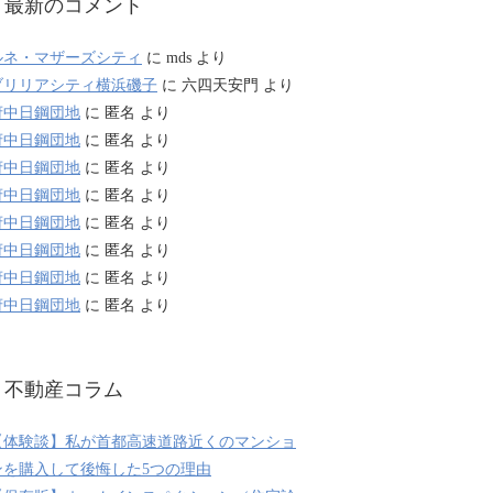
最新のコメント
ルネ・マザーズシティ
に
mds
より
ブリリアシティ横浜磯子
に
六四天安門
より
府中日鋼団地
に
匿名
より
府中日鋼団地
に
匿名
より
府中日鋼団地
に
匿名
より
府中日鋼団地
に
匿名
より
府中日鋼団地
に
匿名
より
府中日鋼団地
に
匿名
より
府中日鋼団地
に
匿名
より
府中日鋼団地
に
匿名
より
不動産コラム
【体験談】私が首都高速道路近くのマンショ
ンを購入して後悔した5つの理由