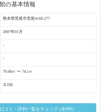
館の基本情報
熊本県荒尾市荒尾4160-277
2007年01月
-
-
70.68㎡ 〜 74.1㎡
3LDK
口コミ・評判一覧をチェック (全8件)