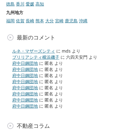
徳島
香川
愛媛
高知
九州地方
福岡
佐賀
長崎
熊本
大分
宮崎
鹿児島
沖縄
最新のコメント
ルネ・マザーズシティ
に
mds
より
ブリリアシティ横浜磯子
に
六四天安門
より
府中日鋼団地
に
匿名
より
府中日鋼団地
に
匿名
より
府中日鋼団地
に
匿名
より
府中日鋼団地
に
匿名
より
府中日鋼団地
に
匿名
より
府中日鋼団地
に
匿名
より
府中日鋼団地
に
匿名
より
府中日鋼団地
に
匿名
より
不動産コラム