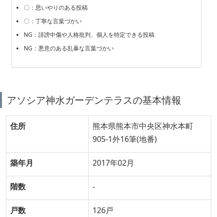
〇：思いやりのある投稿
〇：丁寧な言葉づかい
NG：誹謗中傷や人格批判、個人を特定できる投稿
NG：悪意のある乱暴な言葉づかい
アソシア神水ガーデンテラスの基本情報
住所
熊本県熊本市中央区神水本町
905-1外16筆(地番)
築年月
2017年02月
階数
-
戸数
126戸