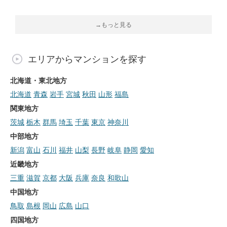
→もっと見る
エリアからマンションを探す
北海道・東北地方
北海道
青森
岩手
宮城
秋田
山形
福島
関東地方
茨城
栃木
群馬
埼玉
千葉
東京
神奈川
中部地方
新潟
富山
石川
福井
山梨
長野
岐阜
静岡
愛知
近畿地方
三重
滋賀
京都
大阪
兵庫
奈良
和歌山
中国地方
鳥取
島根
岡山
広島
山口
四国地方