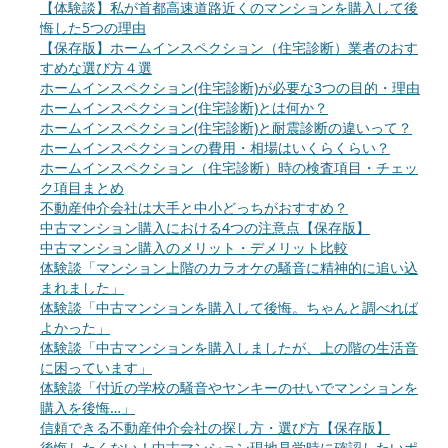
【体験談】私が首都高速道路近くのマンションを購入して後
悔した5つの理由
【保存版】ホームインスペクション（住宅診断）業者のおす
すめな選び方４選
ホームインスペクション(住宅診断)が必要な3つの目的・理由
ホームインスペクション(住宅診断)とは何か？
ホームインスペクション(住宅診断)と耐震診断の違いって？
ホームインスペクションの費用・相場はいくらくらい？
ホームインスペクション（住宅診断）時の検査項目・チェッ
ク項目まとめ
不動産仲介会社は大手と中小どっちがおすすめ？
中古マンション購入における4つの注意点【保存版】
中古マンション購入のメリット・デメリット比較
体験談「マンション上階のカラオケの騒音に精神的に追い込
まれました」
体験談「中古マンションを購入して後悔。ちゃんと調べれば
よかった」
体験談「中古マンションを購入しましたが、上の階の生活音
に困っています」
体験談「付近の学校の騒音やヤンキーのせいでマンションを
購入を後悔…」
信頼できる不動産仲介会社の探し方・選び方【保存版】
後悔したくない！中古マンション現地見学時に確認したいポ