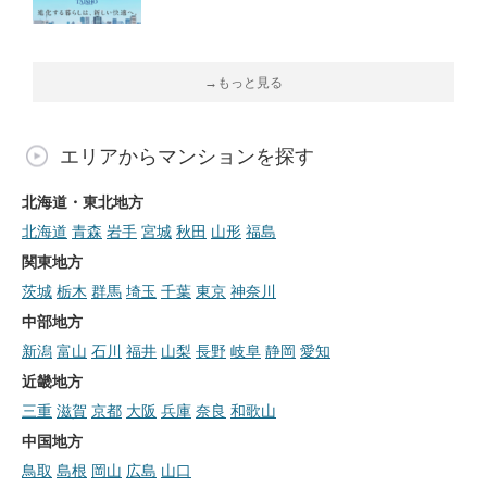
→もっと見る
エリアからマンションを探す
北海道・東北地方
北海道
青森
岩手
宮城
秋田
山形
福島
関東地方
茨城
栃木
群馬
埼玉
千葉
東京
神奈川
中部地方
新潟
富山
石川
福井
山梨
長野
岐阜
静岡
愛知
近畿地方
三重
滋賀
京都
大阪
兵庫
奈良
和歌山
中国地方
鳥取
島根
岡山
広島
山口