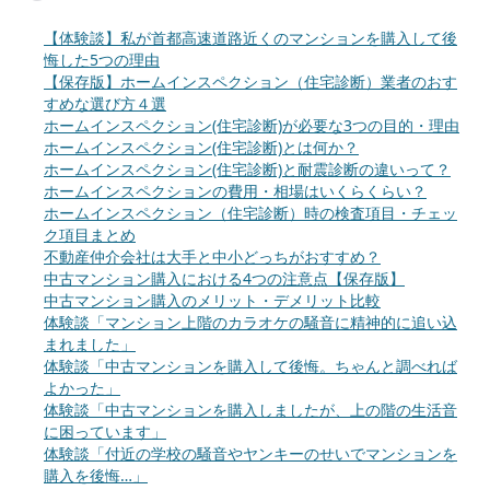
【体験談】私が首都高速道路近くのマンションを購入して後
悔した5つの理由
【保存版】ホームインスペクション（住宅診断）業者のおす
すめな選び方４選
ホームインスペクション(住宅診断)が必要な3つの目的・理由
ホームインスペクション(住宅診断)とは何か？
ホームインスペクション(住宅診断)と耐震診断の違いって？
ホームインスペクションの費用・相場はいくらくらい？
ホームインスペクション（住宅診断）時の検査項目・チェッ
ク項目まとめ
不動産仲介会社は大手と中小どっちがおすすめ？
中古マンション購入における4つの注意点【保存版】
中古マンション購入のメリット・デメリット比較
体験談「マンション上階のカラオケの騒音に精神的に追い込
まれました」
体験談「中古マンションを購入して後悔。ちゃんと調べれば
よかった」
体験談「中古マンションを購入しましたが、上の階の生活音
に困っています」
体験談「付近の学校の騒音やヤンキーのせいでマンションを
購入を後悔…」