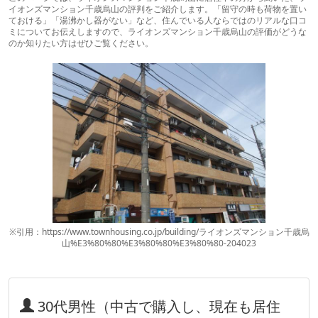
イオンズマンション千歳烏山の評判をご紹介します。「留守の時も荷物を置い
ておける」「湯沸かし器がない」など、住んでいる人ならではのリアルな口コ
ミについてお伝えしますので、ライオンズマンション千歳烏山の評価がどうな
のか知りたい方はぜひご覧ください。
※引用：https://www.townhousing.co.jp/building/ライオンズマンション千歳烏
山%E3%80%80%E3%80%80%E3%80%80-204023
30代男性（中古で購入し、現在も居住