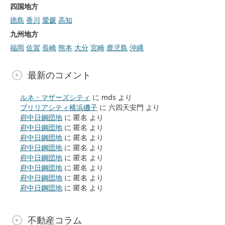
四国地方
徳島
香川
愛媛
高知
九州地方
福岡
佐賀
長崎
熊本
大分
宮崎
鹿児島
沖縄
最新のコメント
ルネ・マザーズシティ
に
mds
より
ブリリアシティ横浜磯子
に
六四天安門
より
府中日鋼団地
に
匿名
より
府中日鋼団地
に
匿名
より
府中日鋼団地
に
匿名
より
府中日鋼団地
に
匿名
より
府中日鋼団地
に
匿名
より
府中日鋼団地
に
匿名
より
府中日鋼団地
に
匿名
より
府中日鋼団地
に
匿名
より
不動産コラム