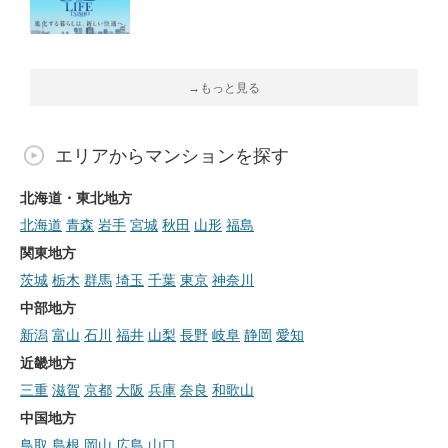
→もっと見る
エリアからマンションを探す
北海道・東北地方
北海道
青森
岩手
宮城
秋田
山形
福島
関東地方
茨城
栃木
群馬
埼玉
千葉
東京
神奈川
中部地方
新潟
富山
石川
福井
山梨
長野
岐阜
静岡
愛知
近畿地方
三重
滋賀
京都
大阪
兵庫
奈良
和歌山
中国地方
鳥取
島根
岡山
広島
山口