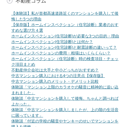
不動産コラム
【体験談】私が首都高速道路近くのマンションを購入して後
悔した5つの理由
【保存版】ホームインスペクション（住宅診断）業者のおす
すめな選び方４選
ホームインスペクション(住宅診断)が必要な3つの目的・理由
ホームインスペクション(住宅診断)とは何か？
ホームインスペクション(住宅診断)と耐震診断の違いって？
ホームインスペクションの費用・相場はいくらくらい？
ホームインスペクション（住宅診断）時の検査項目・チェッ
ク項目まとめ
不動産仲介会社は大手と中小どっちがおすすめ？
中古マンション購入における4つの注意点【保存版】
中古マンション購入のメリット・デメリット比較
体験談「マンション上階のカラオケの騒音に精神的に追い込
まれました」
体験談「中古マンションを購入して後悔。ちゃんと調べれば
よかった」
体験談「中古マンションを購入しましたが、上の階の生活音
に困っています」
体験談「付近の学校の騒音やヤンキーのせいでマンションを
購入を後悔…」