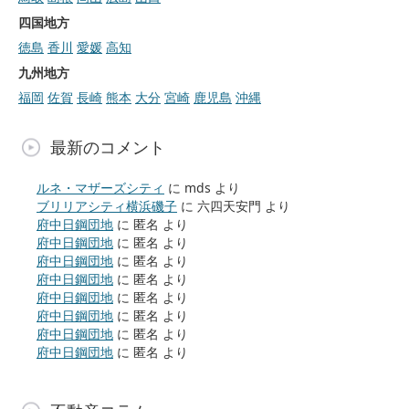
四国地方
徳島
香川
愛媛
高知
九州地方
福岡
佐賀
長崎
熊本
大分
宮崎
鹿児島
沖縄
最新のコメント
ルネ・マザーズシティ
に
mds
より
ブリリアシティ横浜磯子
に
六四天安門
より
府中日鋼団地
に
匿名
より
府中日鋼団地
に
匿名
より
府中日鋼団地
に
匿名
より
府中日鋼団地
に
匿名
より
府中日鋼団地
に
匿名
より
府中日鋼団地
に
匿名
より
府中日鋼団地
に
匿名
より
府中日鋼団地
に
匿名
より