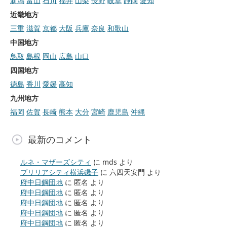
新潟
富山
石川
福井
山梨
長野
岐阜
静岡
愛知
近畿地方
三重
滋賀
京都
大阪
兵庫
奈良
和歌山
中国地方
鳥取
島根
岡山
広島
山口
四国地方
徳島
香川
愛媛
高知
九州地方
福岡
佐賀
長崎
熊本
大分
宮崎
鹿児島
沖縄
最新のコメント
ルネ・マザーズシティ
に
mds
より
ブリリアシティ横浜磯子
に
六四天安門
より
府中日鋼団地
に
匿名
より
府中日鋼団地
に
匿名
より
府中日鋼団地
に
匿名
より
府中日鋼団地
に
匿名
より
府中日鋼団地
に
匿名
より