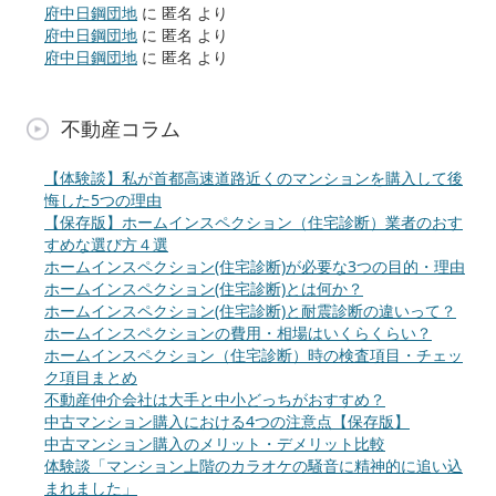
府中日鋼団地
に
匿名
より
府中日鋼団地
に
匿名
より
府中日鋼団地
に
匿名
より
不動産コラム
【体験談】私が首都高速道路近くのマンションを購入して後
悔した5つの理由
【保存版】ホームインスペクション（住宅診断）業者のおす
すめな選び方４選
ホームインスペクション(住宅診断)が必要な3つの目的・理由
ホームインスペクション(住宅診断)とは何か？
ホームインスペクション(住宅診断)と耐震診断の違いって？
ホームインスペクションの費用・相場はいくらくらい？
ホームインスペクション（住宅診断）時の検査項目・チェッ
ク項目まとめ
不動産仲介会社は大手と中小どっちがおすすめ？
中古マンション購入における4つの注意点【保存版】
中古マンション購入のメリット・デメリット比較
体験談「マンション上階のカラオケの騒音に精神的に追い込
まれました」