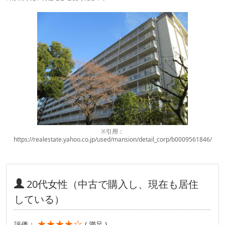
※引用：
https://realestate.yahoo.co.jp/used/mansion/detail_corp/b0009561846/
20代女性（中古で購入し、現在も居住
している）
★★★★☆
評価：
( 満足 )