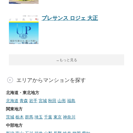
プレサンス ロジェ 大正
→もっと見る
エリアからマンションを探す
北海道・東北地方
北海道
青森
岩手
宮城
秋田
山形
福島
関東地方
茨城
栃木
群馬
埼玉
千葉
東京
神奈川
中部地方