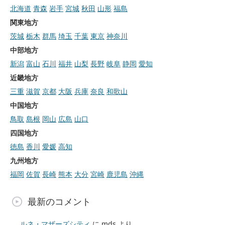
北海道
青森
岩手
宮城
秋田
山形
福島
関東地方
茨城
栃木
群馬
埼玉
千葉
東京
神奈川
中部地方
新潟
富山
石川
福井
山梨
長野
岐阜
静岡
愛知
近畿地方
三重
滋賀
京都
大阪
兵庫
奈良
和歌山
中国地方
鳥取
島根
岡山
広島
山口
四国地方
徳島
香川
愛媛
高知
九州地方
福岡
佐賀
長崎
熊本
大分
宮崎
鹿児島
沖縄
最新のコメント
ルネ・マザーズシティ
に
mds
より