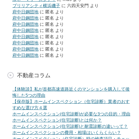
ブリリアシティ横浜磯子
に
六四天安門
より
府中日鋼団地
に
匿名
より
府中日鋼団地
に
匿名
より
府中日鋼団地
に
匿名
より
府中日鋼団地
に
匿名
より
府中日鋼団地
に
匿名
より
府中日鋼団地
に
匿名
より
府中日鋼団地
に
匿名
より
府中日鋼団地
に
匿名
より
不動産コラム
【体験談】私が首都高速道路近くのマンションを購入して後
悔した5つの理由
【保存版】ホームインスペクション（住宅診断）業者のおす
すめな選び方４選
ホームインスペクション(住宅診断)が必要な3つの目的・理由
ホームインスペクション(住宅診断)とは何か？
ホームインスペクション(住宅診断)と耐震診断の違いって？
ホームインスペクションの費用・相場はいくらくらい？
ホームインスペクション（住宅診断）時の検査項目・チェッ