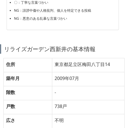
〇：丁寧な言葉づかい
NG：誹謗中傷や人格批判、個人を特定できる投稿
NG：悪意のある乱暴な言葉づかい
リライズガーデン西新井の基本情報
住所
東京都足立区梅田八丁目14
築年月
2009年07月
階数
-
戸数
738戸
広さ
不明