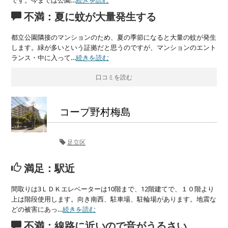
です。今までは公園…
続きを読む
不満：夏に蚊が大量発生する
都立公園隣接のマンションのため、夏の季節になると大量の蚊が発生
します。緑が多いという証拠だと思うのですが、マンションのエント
ランス・中に入って…
続きを読む
口コミを読む
コープ野村梅島
足立区
満足：駅近
間取りは3ＬＤＫエレベーターは10階まで、12階建てで、１０階より
上は階段使用します。向き南西、駐車場、駐輪場があります。地震な
どの被害にあっ…
続きを読む
不満：線路に近いので音がうるさい