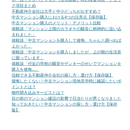
ク項目まとめ
不動産仲介会社は大手と中小どっちがおすすめ？
中古マンション購入における4つの注意点【保存版】
中古マンション購入のメリット・デメリット比較
体験談「マンション上階のカラオケの騒音に精神的に追い込
まれました」
体験談「中古マンションを購入して後悔。ちゃんと調べれば
よかった」
体験談「中古マンションを購入しましたが、上の階の生活音
に困っています」
体験談「付近の学校の騒音やヤンキーのせいでマンションを
購入を後悔…」
信頼できる不動産仲介会社の探し方・選び方【保存版】
後悔したくない！中古マンション現地見学時に確認したいポ
イントとは？
物件聞き込みサービスとは？
目の前のマンション建設の影響で日当たりが悪くなりました
知っておきたい！中古マンションの探し方・選び方【保存
版】