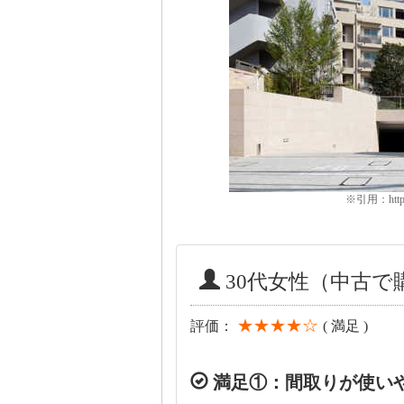
※引用：https:/
30代女性（中古
★★★★☆
評価：
( 満足 )
満足①：間取りが使い