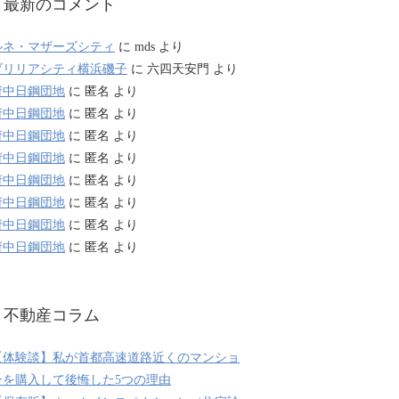
最新のコメント
ルネ・マザーズシティ
に
mds
より
ブリリアシティ横浜磯子
に
六四天安門
より
府中日鋼団地
に
匿名
より
府中日鋼団地
に
匿名
より
府中日鋼団地
に
匿名
より
府中日鋼団地
に
匿名
より
府中日鋼団地
に
匿名
より
府中日鋼団地
に
匿名
より
府中日鋼団地
に
匿名
より
府中日鋼団地
に
匿名
より
不動産コラム
【体験談】私が首都高速道路近くのマンショ
ンを購入して後悔した5つの理由