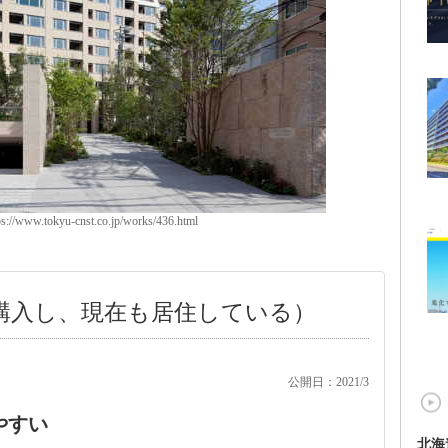
/www.tokyu-cnst.co.jp/works/436.html
で購入し、現在も居住している）
公開日：2021/3
やすい
北海