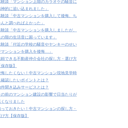
体験談「マンション上階のカラオケの騒音に
精神的に追い込まれました」
体験談「中古マンションを購入して後悔。ち
ゃんと調べればよかった」
体験談「中古マンションを購入しましたが、
上の階の生活音に困っています」
体験談「付近の学校の騒音やヤンキーのせい
でマンションを購入を後悔…」
信頼できる不動産仲介会社の探し方・選び方
【保存版】
後悔したくない！中古マンション現地見学時
に確認したいポイントとは？
物件聞き込みサービスとは？
目の前のマンション建設の影響で日当たりが
悪くなりました
知っておきたい！中古マンションの探し方・
選び方【保存版】