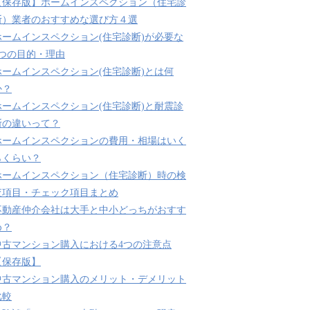
【保存版】ホームインスペクション（住宅診
断）業者のおすすめな選び方４選
ホームインスペクション(住宅診断)が必要な
3つの目的・理由
ホームインスペクション(住宅診断)とは何
か？
ホームインスペクション(住宅診断)と耐震診
断の違いって？
ホームインスペクションの費用・相場はいく
らくらい？
ホームインスペクション（住宅診断）時の検
査項目・チェック項目まとめ
不動産仲介会社は大手と中小どっちがおすす
め？
中古マンション購入における4つの注意点
【保存版】
中古マンション購入のメリット・デメリット
比較