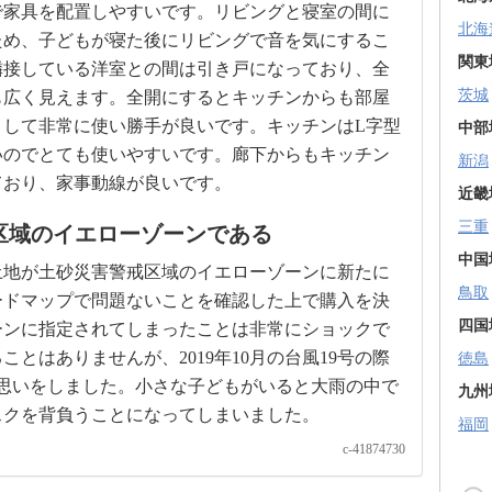
で家具を配置しやすいです。リビングと寝室の間に
北海
ため、子どもが寝た後にリビングで音を気にするこ
関東
隣接している洋室との間は引き戸になっており、全
茨城
も広く見えます。全開にするとキッチンからも部屋
として非常に使い勝手が良いです。キッチンはL字型
中部
いのでとても使いやすいです。廊下からもキッチン
新潟
ており、家事動線が良いです。
近畿
三重
区域のイエローゾーンである
中国
土地が土砂災害警戒区域のイエローゾーンに新たに
鳥取
ードマップで問題ないことを確認した上で購入を決
四国
ーンに指定されてしまったことは非常にショックで
とはありませんが、2019年10月の台風19号の際
徳島
思いをしました。小さな子どもがいると大雨の中で
九州
スクを背負うことになってしまいました。
福岡
c-41874730