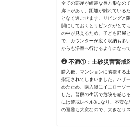
全ての部屋が綺麗な長方形なの
廊下があり、距離が離れている
となく過ごせます。リビングと
開にしておくとリビングがとて
の中が見えるため、子ども部屋
で、カウンターが広く収納も多
からも浴室へ行けるようになっ
不満①：土砂災害警戒
購入後、マンションに隣接する
指定されてしまいました。ハザ
めたため、購入後にイエローゾ
した。普段の生活で危険を感じるこ
には警戒レベル3になり、不安な
の避難も大変なので、大きなリ