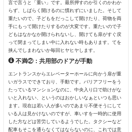
言で言うと「重い」です。最所押すのか引くのかわか
らず、しばらく開けるのに慣れずにいました。そして
重たいので、子どもをだっこして開けたり、荷物を両
手にもって開けたりするのが大変です。重たいので子
どもはなかなか開けられないし、開けても扉がすぐ戻
って閉まってしまい中に入れない時もあります。てを
挟んでしまわないか毎回ヒヤヒヤします。
不満②：共用部のドアが手動
エントランスからエレベーターホールに向かう扉が重
いガラスでできており、手動です。バリアフリーをう
たっているマンションなのに、中央入り口で助けがな
いと入れない、というのはおかしいなぁといつも思い
ます。現在は若い人が多いのであまり不便そうにして
いる人は見かけないのですが、車いすを一時的に使用
した方などは苦労しているようでした。タクシーなど
配車もそこを通らなくてはならないのに、これでは意