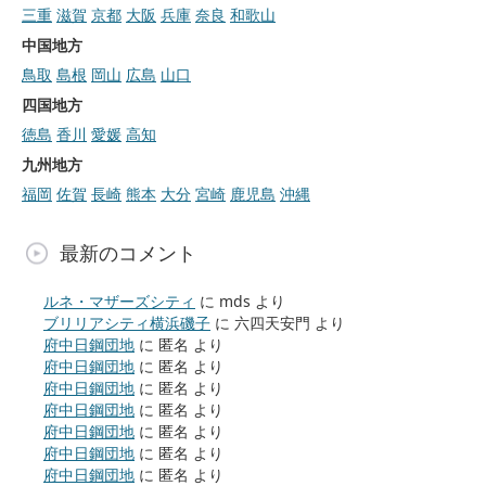
三重
滋賀
京都
大阪
兵庫
奈良
和歌山
中国地方
鳥取
島根
岡山
広島
山口
四国地方
徳島
香川
愛媛
高知
九州地方
福岡
佐賀
長崎
熊本
大分
宮崎
鹿児島
沖縄
最新のコメント
ルネ・マザーズシティ
に
mds
より
ブリリアシティ横浜磯子
に
六四天安門
より
府中日鋼団地
に
匿名
より
府中日鋼団地
に
匿名
より
府中日鋼団地
に
匿名
より
府中日鋼団地
に
匿名
より
府中日鋼団地
に
匿名
より
府中日鋼団地
に
匿名
より
府中日鋼団地
に
匿名
より