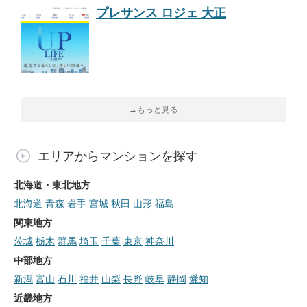
プレサンス ロジェ 大正
→もっと見る
エリアからマンションを探す
北海道・東北地方
北海道
青森
岩手
宮城
秋田
山形
福島
関東地方
茨城
栃木
群馬
埼玉
千葉
東京
神奈川
中部地方
新潟
富山
石川
福井
山梨
長野
岐阜
静岡
愛知
近畿地方