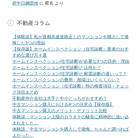
府中日鋼団地
に
匿名
より
不動産コラム
【体験談】私が首都高速道路近くのマンションを購入して後
悔した5つの理由
【保存版】ホームインスペクション（住宅診断）業者のおす
すめな選び方４選
ホームインスペクション(住宅診断)が必要な3つの目的・理由
ホームインスペクション(住宅診断)とは何か？
ホームインスペクション(住宅診断)と耐震診断の違いって？
ホームインスペクションの費用・相場はいくらくらい？
ホームインスペクション（住宅診断）時の検査項目・チェッ
ク項目まとめ
不動産仲介会社は大手と中小どっちがおすすめ？
中古マンション購入における4つの注意点【保存版】
中古マンション購入のメリット・デメリット比較
体験談「マンション上階のカラオケの騒音に精神的に追い込
まれました」
体験談「中古マンションを購入して後悔。ちゃんと調べれば
よかった」