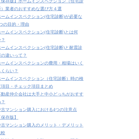
【保存版】ホームインスペクション（住宅診
断）業者のおすすめな選び方４選
ホームインスペクション(住宅診断)が必要な
3つの目的・理由
ホームインスペクション(住宅診断)とは何
か？
ホームインスペクション(住宅診断)と耐震診
断の違いって？
ホームインスペクションの費用・相場はいく
らくらい？
ホームインスペクション（住宅診断）時の検
査項目・チェック項目まとめ
不動産仲介会社は大手と中小どっちがおすす
め？
中古マンション購入における4つの注意点
【保存版】
中古マンション購入のメリット・デメリット
比較