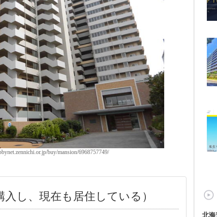
net.zennichi.or.jp/buy/mansion/6968757749/
で購入し、現在も居住している）
北海