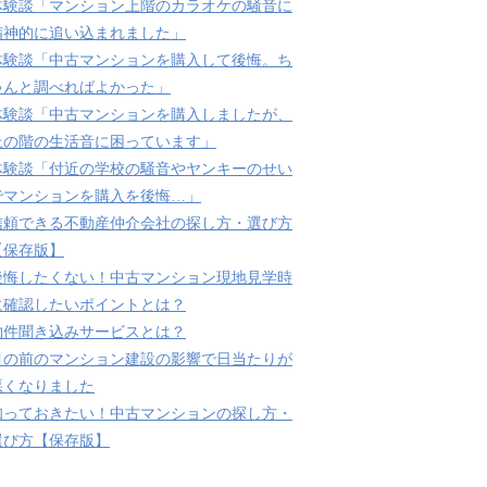
体験談「マンション上階のカラオケの騒音に
精神的に追い込まれました」
体験談「中古マンションを購入して後悔。ち
ゃんと調べればよかった」
体験談「中古マンションを購入しましたが、
上の階の生活音に困っています」
体験談「付近の学校の騒音やヤンキーのせい
でマンションを購入を後悔…」
信頼できる不動産仲介会社の探し方・選び方
【保存版】
後悔したくない！中古マンション現地見学時
に確認したいポイントとは？
物件聞き込みサービスとは？
目の前のマンション建設の影響で日当たりが
悪くなりました
知っておきたい！中古マンションの探し方・
選び方【保存版】