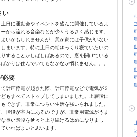
さい
、土日に運動会やイベントを盛んに開催しているよ
カーから流れる音楽などが少々うるさく感じます。
らよいかもしれませんが、我が家には子供がいない
てしまいます。特に土日の朝ゆっくり寝ていたいの
たりすることがしばしばあるので、窓を開けている
ればかりは住んでいてもなかなか慣れません。。。
が必要
って計画停電が起きた際、計画停電などで電気がＳ
などもすべてストップしてしまいました。上層階に
ともできず、非常につらい生活を強いられました。
ず、階段が室内にあるのですが、非常用電源がうま
暗な長い階段を延々と上り続けるはめになりまし
きていればよいと思います。