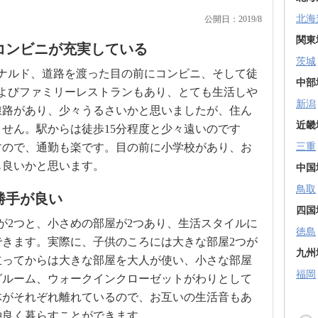
北海
公開日：2019/8
関東
コンビニが充実している
茨城
ナルド、道路を渡った目の前にコンビニ、そして徒
中部
よびファミリーレストランもあり、とても生活しや
新潟
線路があり、少々うるさいかと思いましたが、住ん
近畿
せん。駅からは徒歩15分程度と少々遠いのです
すので、通勤も楽です。目の前に小学校があり、お
三重
も良いかと思います。
中国
鳥取
勝手が良い
四国
が2つと、小さめの部屋が2つあり、生活スタイルに
徳島
きます。実際に、子供のころには大きな部屋2つが
九州
立ってからは大きな部屋を大人が使い、小さな部屋
福岡
グルーム、ウォークインクローゼットがわりとして
体がそれぞれ離れているので、お互いの生活音もあ
仲良く暮らすことができます。