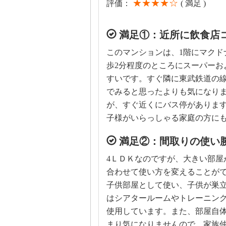
★★★★☆
評価：
( 満足 )
満足①：近所に飲食店
このマンションは、1階にマクド
歩2分程度のところにスーパーお
すいです。すぐ隣に東武鉄道の
でみると思ったよりも気になりま
が、すぐ近くにバス停がありま
子様がいらっしゃる家庭の方に
満足②：間取りの使い
4ＬＤＫなのですが、大きい部屋
合わせて使い方を変えることがで
子供部屋として使い、子供が巣
はシアタールームやトレーニン
使用しています。また、部屋自
まり気になりませんので、家族