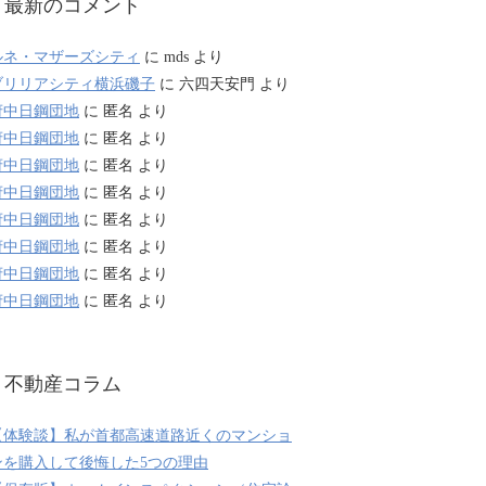
最新のコメント
ルネ・マザーズシティ
に
mds
より
ブリリアシティ横浜磯子
に
六四天安門
より
府中日鋼団地
に
匿名
より
府中日鋼団地
に
匿名
より
府中日鋼団地
に
匿名
より
府中日鋼団地
に
匿名
より
府中日鋼団地
に
匿名
より
府中日鋼団地
に
匿名
より
府中日鋼団地
に
匿名
より
府中日鋼団地
に
匿名
より
不動産コラム
【体験談】私が首都高速道路近くのマンショ
ンを購入して後悔した5つの理由