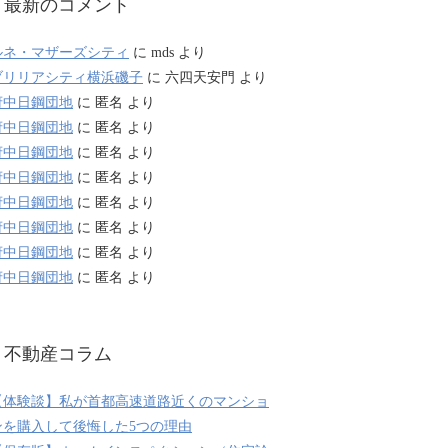
最新のコメント
ルネ・マザーズシティ
に
mds
より
ブリリアシティ横浜磯子
に
六四天安門
より
府中日鋼団地
に
匿名
より
府中日鋼団地
に
匿名
より
府中日鋼団地
に
匿名
より
府中日鋼団地
に
匿名
より
府中日鋼団地
に
匿名
より
府中日鋼団地
に
匿名
より
府中日鋼団地
に
匿名
より
府中日鋼団地
に
匿名
より
不動産コラム
【体験談】私が首都高速道路近くのマンショ
ンを購入して後悔した5つの理由