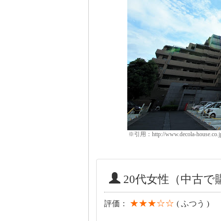
※引用：http://www.decola-house.c
20代女性（中古
★★★☆☆
評価：
( ふつう )