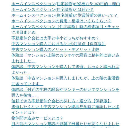
ホームインスペクション(住宅診断)が必要な3つの目的・理由
ホームインスペクション(住宅診断)とは何か？
ホームインスペクション(住宅診断)と耐震診断の違いって？
ホームインスペクションの費用・相場はいくらくらい？
ホームインスペクション（住宅診断）時の検査項目・チェッ
ク項目まとめ
不動産仲介会社は大手と中小どっちがおすすめ？
中古マンション購入における4つの注意点【保存版】
中古マンション購入のメリット・デメリット比較
体験談「マンション上階のカラオケの騒音に精神的に追い込
まれました」
体験談「中古マンションを購入して後悔。ちゃんと調べれば
よかった」
体験談「中古マンションを購入しましたが、上の階の生活音
に困っています」
体験談「付近の学校の騒音やヤンキーのせいでマンションを
購入を後悔…」
信頼できる不動産仲介会社の探し方・選び方【保存版】
後悔したくない！中古マンション現地見学時に確認したいポ
イントとは？
物件聞き込みサービスとは？
目の前のマンション建設の影響で日当たりが悪くなりました