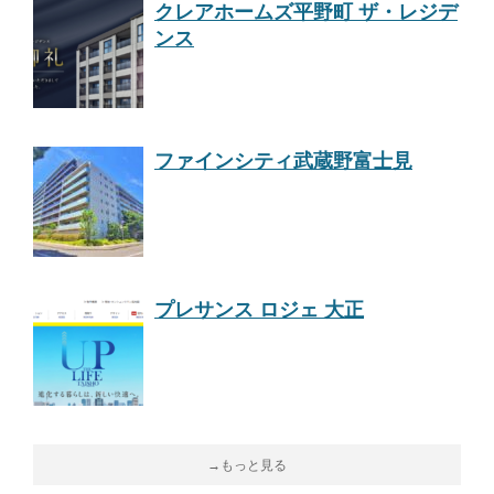
クレアホームズ平野町 ザ・レジデ
ンス
ファインシティ武蔵野富士見
プレサンス ロジェ 大正
→もっと見る