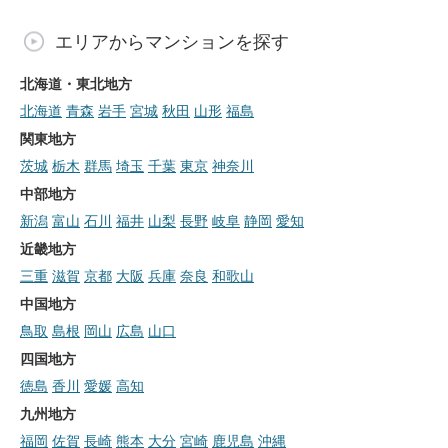
エリアからマンションを探す
北海道・東北地方
北海道
青森
岩手
宮城
秋田
山形
福島
関東地方
茨城
栃木
群馬
埼玉
千葉
東京
神奈川
中部地方
新潟
富山
石川
福井
山梨
長野
岐阜
静岡
愛知
近畿地方
三重
滋賀
京都
大阪
兵庫
奈良
和歌山
中国地方
鳥取
島根
岡山
広島
山口
四国地方
徳島
香川
愛媛
高知
九州地方
福岡
佐賀
長崎
熊本
大分
宮崎
鹿児島
沖縄