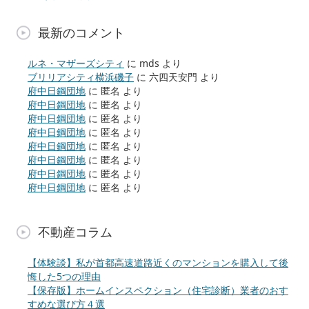
最新のコメント
ルネ・マザーズシティ
に
mds
より
ブリリアシティ横浜磯子
に
六四天安門
より
府中日鋼団地
に
匿名
より
府中日鋼団地
に
匿名
より
府中日鋼団地
に
匿名
より
府中日鋼団地
に
匿名
より
府中日鋼団地
に
匿名
より
府中日鋼団地
に
匿名
より
府中日鋼団地
に
匿名
より
府中日鋼団地
に
匿名
より
不動産コラム
【体験談】私が首都高速道路近くのマンションを購入して後
悔した5つの理由
【保存版】ホームインスペクション（住宅診断）業者のおす
すめな選び方４選