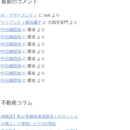
最新のコメント
ルネ・マザーズシティ
に
mds
より
ブリリアシティ横浜磯子
に
六四天安門
より
府中日鋼団地
に
匿名
より
府中日鋼団地
に
匿名
より
府中日鋼団地
に
匿名
より
府中日鋼団地
に
匿名
より
府中日鋼団地
に
匿名
より
府中日鋼団地
に
匿名
より
府中日鋼団地
に
匿名
より
府中日鋼団地
に
匿名
より
不動産コラム
【体験談】私が首都高速道路近くのマンショ
ンを購入して後悔した5つの理由