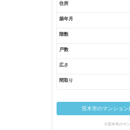
住所
築年月
階数
戸数
広さ
間取り
茨木市のマンション口
※茨木市のマ