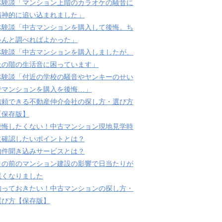
体験談「マンション上階のカラオケの騒音に
精神的に追い込まれました」
体験談「中古マンションを購入して後悔。ち
ゃんと調べればよかった」
体験談「中古マンションを購入しましたが、
上の階の生活音に困っています」
体験談「付近の学校の騒音やヤンキーのせい
でマンションを購入を後悔…」
信頼できる不動産仲介会社の探し方・選び方
【保存版】
後悔したくない！中古マンション現地見学時
に確認したいポイントとは？
物件聞き込みサービスとは？
目の前のマンション建設の影響で日当たりが
悪くなりました
知っておきたい！中古マンションの探し方・
選び方【保存版】