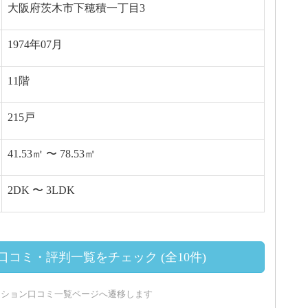
大阪府茨木市下穂積一丁目3
1974年07月
11階
215戸
41.53㎡ 〜 78.53㎡
2DK 〜 3LDK
コミ・評判一覧をチェック (全10件)
ンション口コミ一覧ページへ遷移します