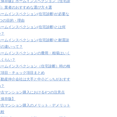
【保存版】ホームインスペクション（住宅診
断）業者のおすすめな選び方４選
ホームインスペクション(住宅診断)が必要な
3つの目的・理由
ホームインスペクション(住宅診断)とは何
か？
ホームインスペクション(住宅診断)と耐震診
断の違いって？
ホームインスペクションの費用・相場はいく
らくらい？
ホームインスペクション（住宅診断）時の検
査項目・チェック項目まとめ
不動産仲介会社は大手と中小どっちがおすす
め？
中古マンション購入における4つの注意点
【保存版】
中古マンション購入のメリット・デメリット
比較