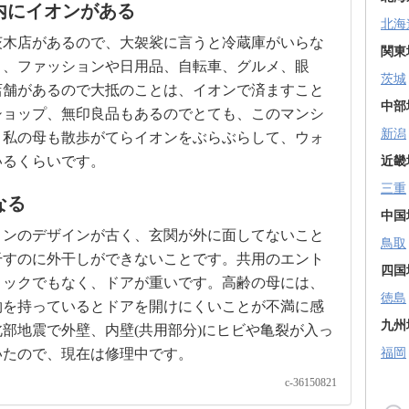
内にイオンがある
北海
茨木店があるので、大袈裟に言うと冷蔵庫がいらな
関東
り、ファッションや日用品、自転車、グルメ、眼
茨城
店舗があるので大抵のことは、イオンで済ますこと
中部
ショップ、無印良品もあるのでとても、このマンシ
新潟
。私の母も散歩がてらイオンをぶらぶらして、ウォ
いるくらいです。
近畿
三重
なる
中国
ョンのデザインが古く、玄関が外に面してないこと
鳥取
干すのに外干しができないことです。共用のエント
四国
ロックでもなく、ドアが重いです。高齢の母には、
徳島
物を持っているとドアを開けにくいことが不満に感
九州
部地震で外壁、内壁(共用部分)にヒビや亀裂が入っ
いたので、現在は修理中です。
福岡
c-36150821