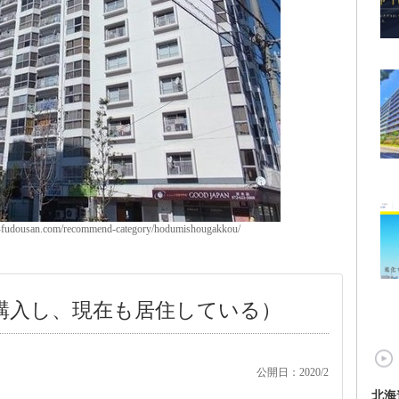
udousan.com/recommend-category/hodumishougakkou/
で購入し、現在も居住している）
公開日：2020/2
北海