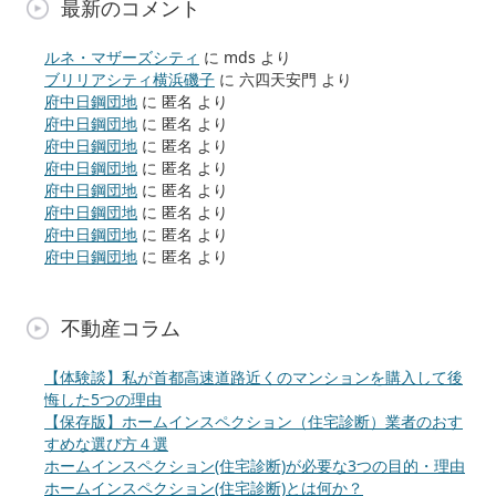
最新のコメント
ルネ・マザーズシティ
に
mds
より
ブリリアシティ横浜磯子
に
六四天安門
より
府中日鋼団地
に
匿名
より
府中日鋼団地
に
匿名
より
府中日鋼団地
に
匿名
より
府中日鋼団地
に
匿名
より
府中日鋼団地
に
匿名
より
府中日鋼団地
に
匿名
より
府中日鋼団地
に
匿名
より
府中日鋼団地
に
匿名
より
不動産コラム
【体験談】私が首都高速道路近くのマンションを購入して後
悔した5つの理由
【保存版】ホームインスペクション（住宅診断）業者のおす
すめな選び方４選
ホームインスペクション(住宅診断)が必要な3つの目的・理由
ホームインスペクション(住宅診断)とは何か？