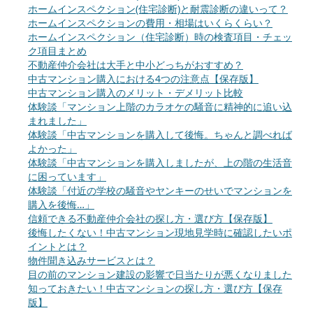
ホームインスペクション(住宅診断)と耐震診断の違いって？
ホームインスペクションの費用・相場はいくらくらい？
ホームインスペクション（住宅診断）時の検査項目・チェッ
ク項目まとめ
不動産仲介会社は大手と中小どっちがおすすめ？
中古マンション購入における4つの注意点【保存版】
中古マンション購入のメリット・デメリット比較
体験談「マンション上階のカラオケの騒音に精神的に追い込
まれました」
体験談「中古マンションを購入して後悔。ちゃんと調べれば
よかった」
体験談「中古マンションを購入しましたが、上の階の生活音
に困っています」
体験談「付近の学校の騒音やヤンキーのせいでマンションを
購入を後悔…」
信頼できる不動産仲介会社の探し方・選び方【保存版】
後悔したくない！中古マンション現地見学時に確認したいポ
イントとは？
物件聞き込みサービスとは？
目の前のマンション建設の影響で日当たりが悪くなりました
知っておきたい！中古マンションの探し方・選び方【保存
版】