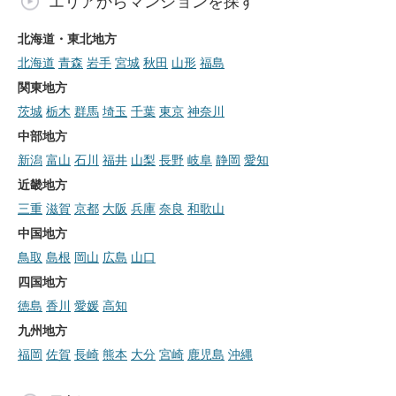
エリアからマンションを探す
北海道・東北地方
北海道
青森
岩手
宮城
秋田
山形
福島
関東地方
茨城
栃木
群馬
埼玉
千葉
東京
神奈川
中部地方
新潟
富山
石川
福井
山梨
長野
岐阜
静岡
愛知
近畿地方
三重
滋賀
京都
大阪
兵庫
奈良
和歌山
中国地方
鳥取
島根
岡山
広島
山口
四国地方
徳島
香川
愛媛
高知
九州地方
福岡
佐賀
長崎
熊本
大分
宮崎
鹿児島
沖縄