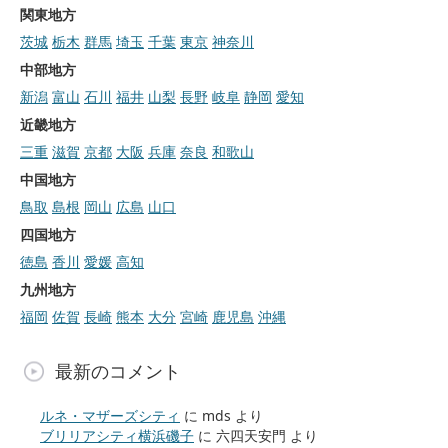
関東地方
茨城
栃木
群馬
埼玉
千葉
東京
神奈川
中部地方
新潟
富山
石川
福井
山梨
長野
岐阜
静岡
愛知
近畿地方
三重
滋賀
京都
大阪
兵庫
奈良
和歌山
中国地方
鳥取
島根
岡山
広島
山口
四国地方
徳島
香川
愛媛
高知
九州地方
福岡
佐賀
長崎
熊本
大分
宮崎
鹿児島
沖縄
最新のコメント
ルネ・マザーズシティ
に
mds
より
ブリリアシティ横浜磯子
に
六四天安門
より