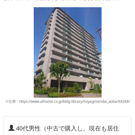
※引用：https://www.athome.co.jp/bldg-library/miyagi/sendai_aoba/94368/
40代男性（中古で購入し、現在も居住