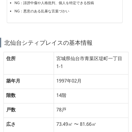
NG：誹謗中傷や人格批判、個人を特定できる投稿
NG：悪意のある乱暴な言葉づかい
北仙台シティプレイスの基本情報
住所
宮城県仙台市青葉区堤町一丁目
1-1
築年月
1997年02月
階数
14階
戸数
78戸
広さ
73.49㎡ 〜 81.66㎡