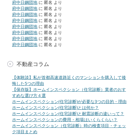
府中日鋼団地
に
匿名
より
府中日鋼団地
に
匿名
より
府中日鋼団地
に
匿名
より
府中日鋼団地
に
匿名
より
府中日鋼団地
に
匿名
より
府中日鋼団地
に
匿名
より
府中日鋼団地
に
匿名
より
府中日鋼団地
に
匿名
より
不動産コラム
【体験談】私が首都高速道路近くのマンションを購入して後
悔した5つの理由
【保存版】ホームインスペクション（住宅診断）業者のおす
すめな選び方４選
ホームインスペクション(住宅診断)が必要な3つの目的・理由
ホームインスペクション(住宅診断)とは何か？
ホームインスペクション(住宅診断)と耐震診断の違いって？
ホームインスペクションの費用・相場はいくらくらい？
ホームインスペクション（住宅診断）時の検査項目・チェッ
ク項目まとめ