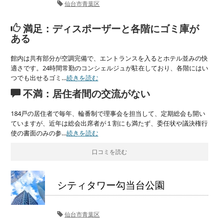
仙台市青葉区
満足：ディスポーザーと各階にゴミ庫が
ある
館内は共有部分が空調完備で、エントランスを入るとホテル並みの快
適さです。24時間常勤のコンシェルジュが駐在しており、各階にはい
つでも出せるゴミ…
続きを読む
不満：居住者間の交流がない
184戸の居住者で毎年、輪番制で理事会を担当して、定期総会も開い
ていますが、近年は総会出席者が１割にも満たず、委任状や議決権行
使の書面のみの参…
続きを読む
口コミを読む
シティタワー勾当台公園
仙台市青葉区