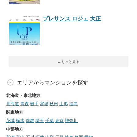
プレサンス ロジェ 大正
→もっと見る
エリアからマンションを探す
北海道・東北地方
北海道
青森
岩手
宮城
秋田
山形
福島
関東地方
茨城
栃木
群馬
埼玉
千葉
東京
神奈川
中部地方