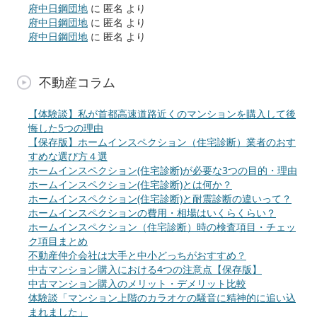
府中日鋼団地
に
匿名
より
府中日鋼団地
に
匿名
より
府中日鋼団地
に
匿名
より
不動産コラム
【体験談】私が首都高速道路近くのマンションを購入して後
悔した5つの理由
【保存版】ホームインスペクション（住宅診断）業者のおす
すめな選び方４選
ホームインスペクション(住宅診断)が必要な3つの目的・理由
ホームインスペクション(住宅診断)とは何か？
ホームインスペクション(住宅診断)と耐震診断の違いって？
ホームインスペクションの費用・相場はいくらくらい？
ホームインスペクション（住宅診断）時の検査項目・チェッ
ク項目まとめ
不動産仲介会社は大手と中小どっちがおすすめ？
中古マンション購入における4つの注意点【保存版】
中古マンション購入のメリット・デメリット比較
体験談「マンション上階のカラオケの騒音に精神的に追い込
まれました」