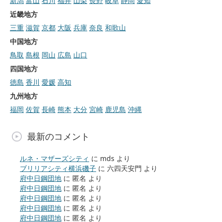
新潟
富山
石川
福井
山梨
長野
岐阜
静岡
愛知
近畿地方
三重
滋賀
京都
大阪
兵庫
奈良
和歌山
中国地方
鳥取
島根
岡山
広島
山口
四国地方
徳島
香川
愛媛
高知
九州地方
福岡
佐賀
長崎
熊本
大分
宮崎
鹿児島
沖縄
最新のコメント
ルネ・マザーズシティ
に
mds
より
ブリリアシティ横浜磯子
に
六四天安門
より
府中日鋼団地
に
匿名
より
府中日鋼団地
に
匿名
より
府中日鋼団地
に
匿名
より
府中日鋼団地
に
匿名
より
府中日鋼団地
に
匿名
より