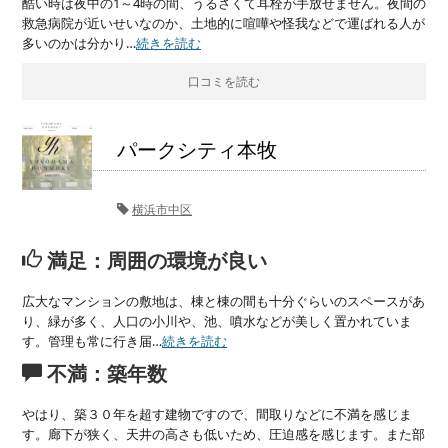
酷い時は夜中の1～4時の間、うるさくて耳栓が手放せません。夜間の
救急病院が近いせいなのか、土地的に喧嘩や怪我などで運ばれる人が
多いのかは分かり…
続きを読む
口コミを読む
パークシティ本牧
横浜市中区
満足：周囲の環境が良い
広大なマンションの敷地は、棟と棟の間も十分ぐらいのスペースがあ
り、緑が多く、人口の小川や、池、噴水などが美しく置かれていま
す。管理も常に行き届…
続きを読む
不満：築年数
やはり、築３０年を超す建物ですので、間取りなどに不満を感じま
す。廊下が狭く、天井の高さも低いため、圧迫感を感じます。また部