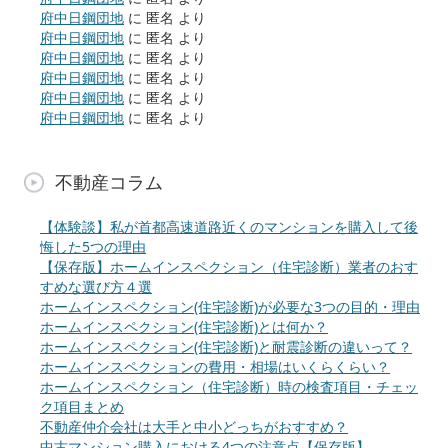
府中日鋼団地
に
匿名
より
府中日鋼団地
に
匿名
より
府中日鋼団地
に
匿名
より
府中日鋼団地
に
匿名
より
府中日鋼団地
に
匿名
より
府中日鋼団地
に
匿名
より
不動産コラム
【体験談】私が首都高速道路近くのマンションを購入して後
悔した5つの理由
【保存版】ホームインスペクション（住宅診断）業者のおす
すめな選び方４選
ホームインスペクション(住宅診断)が必要な3つの目的・理由
ホームインスペクション(住宅診断)とは何か？
ホームインスペクション(住宅診断)と耐震診断の違いって？
ホームインスペクションの費用・相場はいくらくらい？
ホームインスペクション（住宅診断）時の検査項目・チェッ
ク項目まとめ
不動産仲介会社は大手と中小どっちがおすすめ？
中古マンション購入における4つの注意点【保存版】