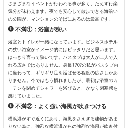
さまざまなイベントが行われる事が多く、たえず行楽
気分が味わえます。夜でも安心して散歩できる海沿い
の公園が、マンションのそばにあるのは最高です。
不満①：浴室が狭い
浴室とトイレが一緒になっています。ビジネスホテル
の狭い浴室がイメージ的にはピッタリだと思います。
はっきり言って狭いです。バスタブは大人が二人で入
れる広さではありません。身長170?の私がバスタブ内
に座わって、ギリギリ足を延ばせる程度の広さしかあ
りません。今ではもう慣れましたが、最初は浴室のカ
ーテンを閉めてシャワーを浴びると、かなり閉塞感を
感じていました。
不満②：よく強い海風が吹きつける
横浜港がすぐ近くにあり、海風をさえぎる建物があま
りない為に、強烈な横浜港からの強烈な海風が吹き付