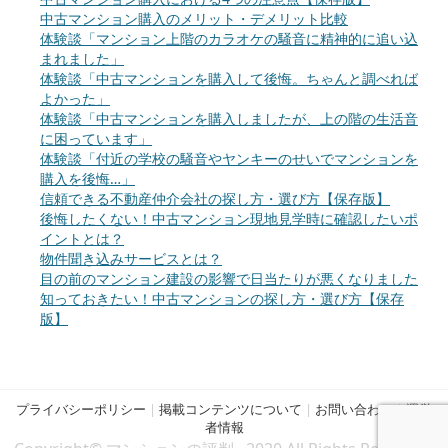
中古マンション購入のメリット・デメリット比較
体験談「マンション上階のカラオケの騒音に精神的に追い込
まれました」
体験談「中古マンションを購入して後悔。ちゃんと調べれば
よかった」
体験談「中古マンションを購入しましたが、上の階の生活音
に困っています」
体験談「付近の学校の騒音やヤンキーのせいでマンションを
購入を後悔…」
信頼できる不動産仲介会社の探し方・選び方【保存版】
後悔したくない！中古マンション現地見学時に確認したいポ
イントとは？
物件聞き込みサービスとは？
目の前のマンション建設の影響で日当たりが悪くなりました
知っておきたい！中古マンションの探し方・選び方【保存
版】
プライバシーポリシー
|
掲載コンテンツについて
|
お問い合わせ
|
運営
者情報