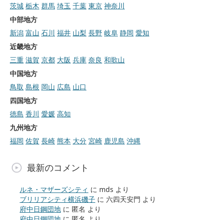
茨城
栃木
群馬
埼玉
千葉
東京
神奈川
中部地方
新潟
富山
石川
福井
山梨
長野
岐阜
静岡
愛知
近畿地方
三重
滋賀
京都
大阪
兵庫
奈良
和歌山
中国地方
鳥取
島根
岡山
広島
山口
四国地方
徳島
香川
愛媛
高知
九州地方
福岡
佐賀
長崎
熊本
大分
宮崎
鹿児島
沖縄
最新のコメント
ルネ・マザーズシティ
に
mds
より
ブリリアシティ横浜磯子
に
六四天安門
より
府中日鋼団地
に
匿名
より
府中日鋼団地
に
匿名
より