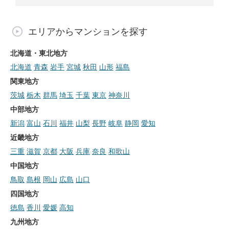
エリアからマンションを探す
北海道・東北地方
北海道
青森
岩手
宮城
秋田
山形
福島
関東地方
茨城
栃木
群馬
埼玉
千葉
東京
神奈川
中部地方
新潟
富山
石川
福井
山梨
長野
岐阜
静岡
愛知
近畿地方
三重
滋賀
京都
大阪
兵庫
奈良
和歌山
中国地方
鳥取
島根
岡山
広島
山口
四国地方
徳島
香川
愛媛
高知
九州地方