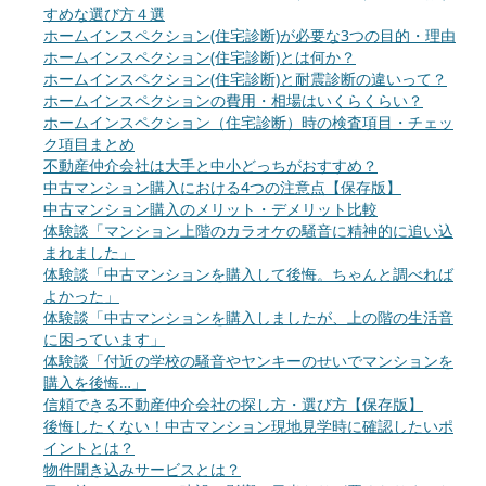
すめな選び方４選
ホームインスペクション(住宅診断)が必要な3つの目的・理由
ホームインスペクション(住宅診断)とは何か？
ホームインスペクション(住宅診断)と耐震診断の違いって？
ホームインスペクションの費用・相場はいくらくらい？
ホームインスペクション（住宅診断）時の検査項目・チェッ
ク項目まとめ
不動産仲介会社は大手と中小どっちがおすすめ？
中古マンション購入における4つの注意点【保存版】
中古マンション購入のメリット・デメリット比較
体験談「マンション上階のカラオケの騒音に精神的に追い込
まれました」
体験談「中古マンションを購入して後悔。ちゃんと調べれば
よかった」
体験談「中古マンションを購入しましたが、上の階の生活音
に困っています」
体験談「付近の学校の騒音やヤンキーのせいでマンションを
購入を後悔…」
信頼できる不動産仲介会社の探し方・選び方【保存版】
後悔したくない！中古マンション現地見学時に確認したいポ
イントとは？
物件聞き込みサービスとは？