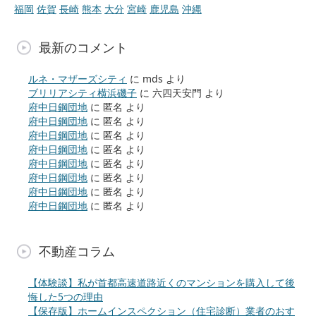
福岡
佐賀
長崎
熊本
大分
宮崎
鹿児島
沖縄
最新のコメント
ルネ・マザーズシティ
に
mds
より
ブリリアシティ横浜磯子
に
六四天安門
より
府中日鋼団地
に
匿名
より
府中日鋼団地
に
匿名
より
府中日鋼団地
に
匿名
より
府中日鋼団地
に
匿名
より
府中日鋼団地
に
匿名
より
府中日鋼団地
に
匿名
より
府中日鋼団地
に
匿名
より
府中日鋼団地
に
匿名
より
不動産コラム
【体験談】私が首都高速道路近くのマンションを購入して後
悔した5つの理由
【保存版】ホームインスペクション（住宅診断）業者のおす