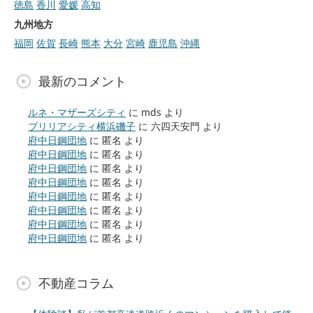
徳島
香川
愛媛
高知
九州地方
福岡
佐賀
長崎
熊本
大分
宮崎
鹿児島
沖縄
最新のコメント
ルネ・マザーズシティ
に
mds
より
ブリリアシティ横浜磯子
に
六四天安門
より
府中日鋼団地
に
匿名
より
府中日鋼団地
に
匿名
より
府中日鋼団地
に
匿名
より
府中日鋼団地
に
匿名
より
府中日鋼団地
に
匿名
より
府中日鋼団地
に
匿名
より
府中日鋼団地
に
匿名
より
府中日鋼団地
に
匿名
より
不動産コラム