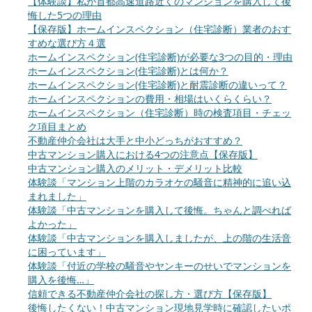
【体験談】私が首都高速道路近くのマンションを購入して後
悔した5つの理由
【保存版】ホームインスペクション（住宅診断）業者のおす
すめな選び方４選
ホームインスペクション(住宅診断)が必要な3つの目的・理由
ホームインスペクション(住宅診断)とは何か？
ホームインスペクション(住宅診断)と耐震診断の違いって？
ホームインスペクションの費用・相場はいくらくらい？
ホームインスペクション（住宅診断）時の検査項目・チェッ
ク項目まとめ
不動産仲介会社は大手と中小どっちがおすすめ？
中古マンション購入における4つの注意点【保存版】
中古マンション購入のメリット・デメリット比較
体験談「マンション上階のカラオケの騒音に精神的に追い込
まれました」
体験談「中古マンションを購入して後悔。ちゃんと調べれば
よかった」
体験談「中古マンションを購入しましたが、上の階の生活音
に困っています」
体験談「付近の学校の騒音やヤンキーのせいでマンションを
購入を後悔…」
信頼できる不動産仲介会社の探し方・選び方【保存版】
後悔したくない！中古マンション現地見学時に確認したいポ