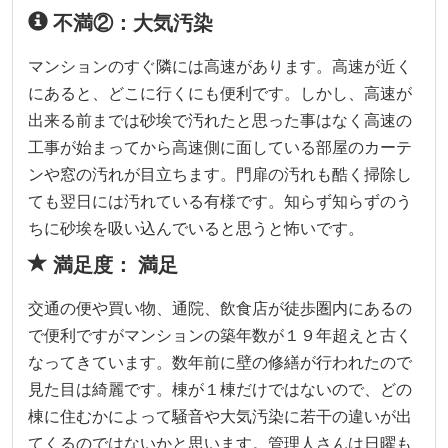
不満②：大気汚染
マンションのすぐ隣には高速があります。高速が近く
にあると、どこに行くにも便利です。しかし、高速が
出来る前までは砂埃で汚れたと思った事はなく高速の
工事が始まってから高速側に面している部屋のカーテ
ンや窓の汚れが目立ちます。門扉の汚れも酷く掃除し
ても翌日には汚れている有様です。知らず知らずのう
ちに砂埃を吸い込んでいると思うと怖いです。
満足度： 満足
交通の便や買い物、通院、飲食店が徒歩圏内にあるの
で便利ですがマンションの築年数が１９年超えと古く
なってきています。数年前に壁の修繕が行われたので
見た目は綺麗です。棟が１棟だけではないので、どの
棟に住むかによって騒音や大気汚染に若干の違いが出
てくるのではないかと思います。管理人さんは日曜も