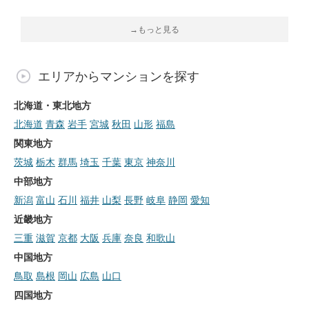
→もっと見る
エリアからマンションを探す
北海道・東北地方
北海道
青森
岩手
宮城
秋田
山形
福島
関東地方
茨城
栃木
群馬
埼玉
千葉
東京
神奈川
中部地方
新潟
富山
石川
福井
山梨
長野
岐阜
静岡
愛知
近畿地方
三重
滋賀
京都
大阪
兵庫
奈良
和歌山
中国地方
鳥取
島根
岡山
広島
山口
四国地方