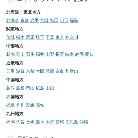
北海道・東北地方
北海道
青森
岩手
宮城
秋田
山形
福島
関東地方
茨城
栃木
群馬
埼玉
千葉
東京
神奈川
中部地方
新潟
富山
石川
福井
山梨
長野
岐阜
静岡
愛知
近畿地方
三重
滋賀
京都
大阪
兵庫
奈良
和歌山
中国地方
鳥取
島根
岡山
広島
山口
四国地方
徳島
香川
愛媛
高知
九州地方
福岡
佐賀
長崎
熊本
大分
宮崎
鹿児島
沖縄