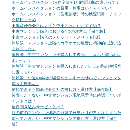
ホームインスペクション(住宅診断)と耐震診断の違いって？
ホームインスペクションの費用・相場はいくらくらい？
ホームインスペクション（住宅診断）時の検査項目・チェッ
ク項目まとめ
不動産仲介会社は大手と中小どっちがおすすめ？
中古マンション購入における4つの注意点【保存版】
中古マンション購入のメリット・デメリット比較
体験談「マンション上階のカラオケの騒音に精神的に追い込
まれました」
体験談「中古マンションを購入して後悔。ちゃんと調べれば
よかった」
体験談「中古マンションを購入しましたが、上の階の生活音
に困っています」
体験談「付近の学校の騒音やヤンキーのせいでマンションを
購入を後悔…」
信頼できる不動産仲介会社の探し方・選び方【保存版】
後悔したくない！中古マンション現地見学時に確認したいポ
イントとは？
物件聞き込みサービスとは？
目の前のマンション建設の影響で日当たりが悪くなりました
知っておきたい！中古マンションの探し方・選び方【保存
版】