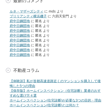
最新のコメント
ルネ・マザーズシティ
に
mds
より
ブリリアシティ横浜磯子
に
六四天安門
より
府中日鋼団地
に
匿名
より
府中日鋼団地
に
匿名
より
府中日鋼団地
に
匿名
より
府中日鋼団地
に
匿名
より
府中日鋼団地
に
匿名
より
府中日鋼団地
に
匿名
より
府中日鋼団地
に
匿名
より
府中日鋼団地
に
匿名
より
不動産コラム
【体験談】私が首都高速道路近くのマンションを購入して後
悔した5つの理由
【保存版】ホームインスペクション（住宅診断）業者のおす
すめな選び方４選
ホームインスペクション(住宅診断)が必要な3つの目的・理由
ホームインスペクション(住宅診断)とは何か？