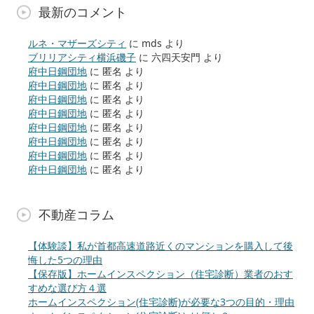
最新のコメント
ルネ・マザーズシティ
に
mds
より
ブリリアシティ横浜磯子
に
六四天安門
より
府中日鋼団地
に
匿名
より
府中日鋼団地
に
匿名
より
府中日鋼団地
に
匿名
より
府中日鋼団地
に
匿名
より
府中日鋼団地
に
匿名
より
府中日鋼団地
に
匿名
より
府中日鋼団地
に
匿名
より
府中日鋼団地
に
匿名
より
不動産コラム
【体験談】私が首都高速道路近くのマンションを購入して後
悔した5つの理由
【保存版】ホームインスペクション（住宅診断）業者のおす
すめな選び方４選
ホームインスペクション(住宅診断)が必要な3つの目的・理由