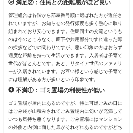
満足②：住民との距離感がほど良い
管理組合は各階から部屋番号順に選ばれた方が選任さ
れていますが、お知らせの発行頻度も多く熱心に取り
組まれており安心できます。住民同士の交流というも
のは今のところなく、廊下や共用部分ですれ違った際
の挨拶などでの関わりですが、悪い印象の方はおらず
適度な距離を持って生活ができます。入居者は子育て
世代がほとんどです。あと、リタイア世代のファミリ
ーが入居されています。お互い様という感じで子育て
には理解がある方が多いという印象です。
不満①：ゴミ置場の利便性が低い
ゴミ置場が屋内にあるのですが、特に可燃ごみの日に
はごみ袋が山積みされてごみ置場内に匂いが充満して
いつも気持ち悪くなります。ごみ置場にはマンション
の外側と内側に面した扉がそれぞれあるのですがどち