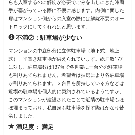
らも入室するのに解錠が必要でごみを出しにきた時両
手が塞がっている際に不便に感じます。内側に面した
扉はマンション側からの入室の際には解錠不要のオー
トロックにしてくれればと思います。
不満②：駐車場が少ない
マンションの中庭部分に立体駐車場（地下式、地上
式）、平置き駐車場が供えられています。総戸数177
に対し、駐車場数は137台で各世帯に一台分の駐車場
も割りあてられません。希望者は抽選により各駐車場
が割りあてられます。２台目を所持している方などは
近場の駐車場を個人的に契約されているようですが、
このマンションが建設されたことで近隣の駐車場もほ
ぼ埋まっており、私自身も駐車場を探す際はかなり苦
労しました。
満足度： 満足