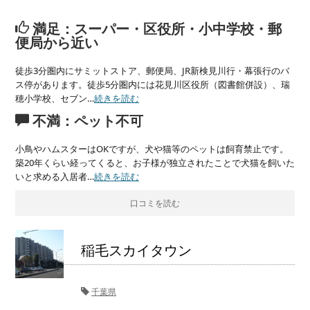
満足：スーパー・区役所・小中学校・郵
便局から近い
徒歩3分圏内にサミットストア、郵便局、JR新検見川行・幕張行のバ
ス停があります。徒歩5分圏内には花見川区役所（図書館併設）、瑞
穂小学校、セブン…
続きを読む
不満：ペット不可
小鳥やハムスターはOKですが、犬や猫等のペットは飼育禁止です。
築20年くらい経ってくると、お子様が独立されたことで犬猫を飼いた
いと求める入居者…
続きを読む
口コミを読む
稲毛スカイタウン
千葉県