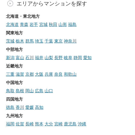
エリアからマンションを探す
北海道・東北地方
北海道
青森
岩手
宮城
秋田
山形
福島
関東地方
茨城
栃木
群馬
埼玉
千葉
東京
神奈川
中部地方
新潟
富山
石川
福井
山梨
長野
岐阜
静岡
愛知
近畿地方
三重
滋賀
京都
大阪
兵庫
奈良
和歌山
中国地方
鳥取
島根
岡山
広島
山口
四国地方
徳島
香川
愛媛
高知
九州地方
福岡
佐賀
長崎
熊本
大分
宮崎
鹿児島
沖縄