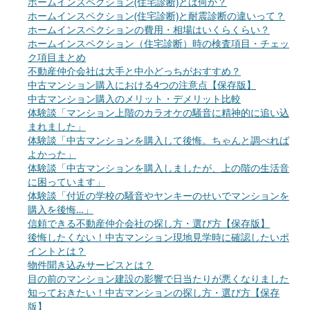
ホームインスペクション(住宅診断)とは何か？
ホームインスペクション(住宅診断)と耐震診断の違いって？
ホームインスペクションの費用・相場はいくらくらい？
ホームインスペクション（住宅診断）時の検査項目・チェッ
ク項目まとめ
不動産仲介会社は大手と中小どっちがおすすめ？
中古マンション購入における4つの注意点【保存版】
中古マンション購入のメリット・デメリット比較
体験談「マンション上階のカラオケの騒音に精神的に追い込
まれました」
体験談「中古マンションを購入して後悔。ちゃんと調べれば
よかった」
体験談「中古マンションを購入しましたが、上の階の生活音
に困っています」
体験談「付近の学校の騒音やヤンキーのせいでマンションを
購入を後悔…」
信頼できる不動産仲介会社の探し方・選び方【保存版】
後悔したくない！中古マンション現地見学時に確認したいポ
イントとは？
物件聞き込みサービスとは？
目の前のマンション建設の影響で日当たりが悪くなりました
知っておきたい！中古マンションの探し方・選び方【保存
版】