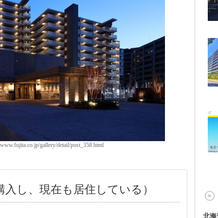
.fujita.co.jp/gallery/detail/post_358.html
で購入し、現在も居住している）
北海