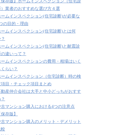
【保存版】ホームインスペクション（住宅診
断）業者のおすすめな選び方４選
ホームインスペクション(住宅診断)が必要な
3つの目的・理由
ホームインスペクション(住宅診断)とは何
か？
ホームインスペクション(住宅診断)と耐震診
断の違いって？
ホームインスペクションの費用・相場はいく
らくらい？
ホームインスペクション（住宅診断）時の検
査項目・チェック項目まとめ
不動産仲介会社は大手と中小どっちがおすす
め？
中古マンション購入における4つの注意点
【保存版】
中古マンション購入のメリット・デメリット
比較