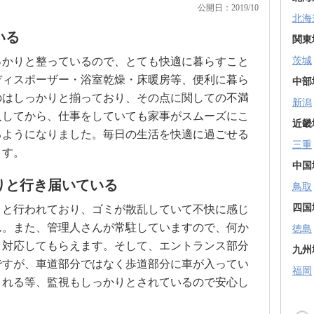
公開日：2019/10
北海
いる
関東
っかりと整っているので、とても快適に暮らすこと
茨城
ディスポーザー・浴室乾燥・床暖房等、便利に暮ら
中部
のはしっかりと揃っており、その点に関しての不満
新潟
入してから、仕事をしていても家事がスムーズにこ
近畿
るようになりました。毎日の生活を快適に過ごせる
三重
ます。
中国
りと行き届いている
鳥取
四国
りと行われており、ゴミが散乱していて不快に感じ
ん。また、管理人さんが常駐していますので、何か
徳島
と対応してもらえます。そして、エントランス部分
九州
ですが、車道部分ではなく歩道部分に車が入ってい
福岡
くれる等、監視もしっかりとされているので安心し
。