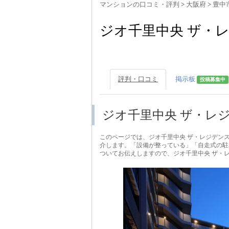
マンションの口コミ・評判
>
大阪府
>
豊中
ジオ千里中央 ザ・
評判・口コミ
掲示板
投稿募集中
ジオ千里中央 ザ・レ
このページでは、ジオ千里中央 ザ・レジデン
介します。「設備が整っている」「自走式の駐
ついてお伝えしますので、ジオ千里中央 ザ・