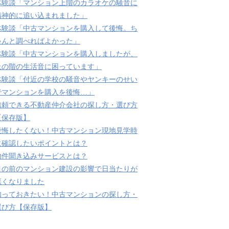
体験談「マンション上階のカラオケの騒音に
精神的に追い込まれました」
体験談「中古マンションを購入して後悔。ち
ゃんと調べればよかった」
体験談「中古マンションを購入しましたが、
上の階の生活音に困っています」
体験談「付近の学校の騒音やヤンキーのせい
でマンションを購入を後悔…」
信頼できる不動産仲介会社の探し方・選び方
【保存版】
後悔したくない！中古マンション現地見学時
に確認したいポイントとは？
物件聞き込みサービスとは？
目の前のマンション建設の影響で日当たりが
悪くなりました
知っておきたい！中古マンションの探し方・
選び方【保存版】