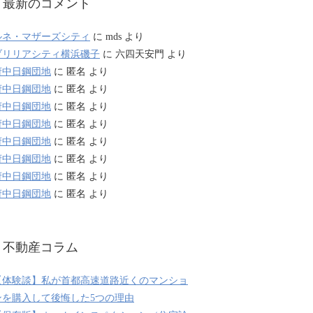
最新のコメント
ルネ・マザーズシティ
に
mds
より
ブリリアシティ横浜磯子
に
六四天安門
より
府中日鋼団地
に
匿名
より
府中日鋼団地
に
匿名
より
府中日鋼団地
に
匿名
より
府中日鋼団地
に
匿名
より
府中日鋼団地
に
匿名
より
府中日鋼団地
に
匿名
より
府中日鋼団地
に
匿名
より
府中日鋼団地
に
匿名
より
不動産コラム
【体験談】私が首都高速道路近くのマンショ
ンを購入して後悔した5つの理由