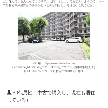
ど、住んでいる人ならではのリアルな口コミについてお伝えしますので、コー
プ野村府中武蔵野台の評価がどうなのか知りたい方はぜひご覧ください。
※引用：https://www.totalhouse-
c.com/line_b1/station_th213/bknsta_th213105/府中市押立町1丁
目%E3%80%80コープ野村府中武蔵野台1号棟/
30代男性（中古で購入し、現在も居住
している）