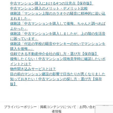
中古マンション購入における4つの注意点【保存版】
中古マンション購入のメリット・デメリット比較
体験談「マンション上階のカラオケの騒音に精神的に追い込
まれました」
体験談「中古マンションを購入して後悔。ちゃんと調べれば
よかった」
体験談「中古マンションを購入しましたが、上の階の生活音
に困っています」
体験談「付近の学校の騒音やヤンキーのせいでマンションを
購入を後悔…」
信頼できる不動産仲介会社の探し方・選び方【保存版】
後悔したくない！中古マンション現地見学時に確認したいポ
イントとは？
物件聞き込みサービスとは？
目の前のマンション建設の影響で日当たりが悪くなりました
知っておきたい！中古マンションの探し方・選び方【保存
版】
プライバシーポリシー
|
掲載コンテンツについて
|
お問い合わせ
|
運営
者情報