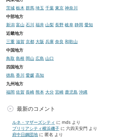
茨城
栃木
群馬
埼玉
千葉
東京
神奈川
中部地方
新潟
富山
石川
福井
山梨
長野
岐阜
静岡
愛知
近畿地方
三重
滋賀
京都
大阪
兵庫
奈良
和歌山
中国地方
鳥取
島根
岡山
広島
山口
四国地方
徳島
香川
愛媛
高知
九州地方
福岡
佐賀
長崎
熊本
大分
宮崎
鹿児島
沖縄
最新のコメント
ルネ・マザーズシティ
に
mds
より
ブリリアシティ横浜磯子
に
六四天安門
より
府中日鋼団地
に
匿名
より