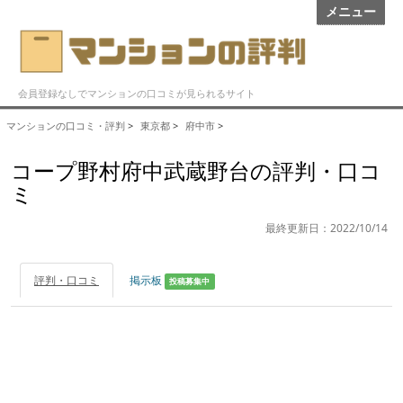
メニュー
会員登録なしでマンションの口コミが見られるサイト
マンションの口コミ・評判
>
東京都
>
府中市
>
コープ野村府中武蔵野台の評判・口コ
ミ
最終更新日：2022/10/14
評判・口コミ
掲示板
投稿募集中