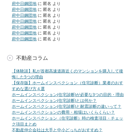
府中日鋼団地
に
匿名
より
府中日鋼団地
に
匿名
より
府中日鋼団地
に
匿名
より
府中日鋼団地
に
匿名
より
府中日鋼団地
に
匿名
より
府中日鋼団地
に
匿名
より
府中日鋼団地
に
匿名
より
不動産コラム
【体験談】私が首都高速道路近くのマンションを購入して後
悔した5つの理由
【保存版】ホームインスペクション（住宅診断）業者のおす
すめな選び方４選
ホームインスペクション(住宅診断)が必要な3つの目的・理由
ホームインスペクション(住宅診断)とは何か？
ホームインスペクション(住宅診断)と耐震診断の違いって？
ホームインスペクションの費用・相場はいくらくらい？
ホームインスペクション（住宅診断）時の検査項目・チェッ
ク項目まとめ
不動産仲介会社は大手と中小どっちがおすすめ？