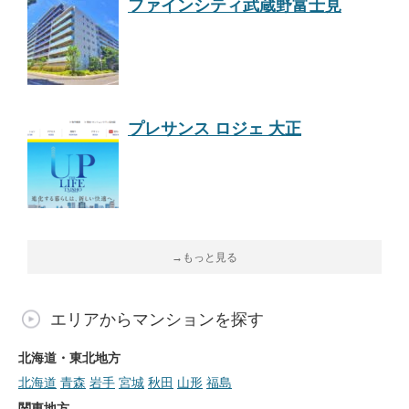
ファインシティ武蔵野富士見
プレサンス ロジェ 大正
→もっと見る
エリアからマンションを探す
北海道・東北地方
北海道
青森
岩手
宮城
秋田
山形
福島
関東地方