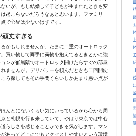
れないが、もし結婚して子どもが生まれたときも変
とは起こらないだろうなぁと思います。ファミリー
た点で心配は少ないはずです。
が頑丈すぎる
じるかもしれませんが、たまに二重のオートロック
す。買い物して両手に荷物を抱えてるときとかに強
ションが低層階でオートロック開けたらすぐの部屋
しれませんが。デリバリーを頼んだときも二回開錠
ところ探してもその手間くらいしかあまり悪い点が
がほんとにないくらい気にいっているから心から周
東京と札幌を行き来していて、やはり東京では中心
海道らしさを感じることができる気がします。マン
路があってどこにでもアクセスしやすいという環境