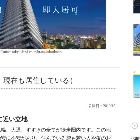
umai.tokyu-land.co.jp/branz/odorikoen/
、現在も居住している）
公開日：2019/10
に近い立地
札幌、大通、すすきの全てが徒歩圏内です。この地
治安に不安があり、住んでいる層も若い人や夜のお
北海