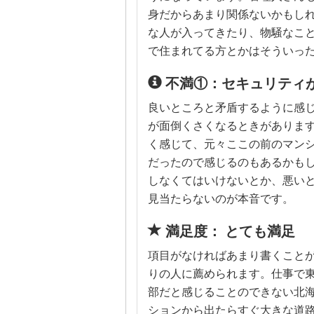
身だからあまり関係ないかもし
な人が入ってきたり、物騒なこ
で住まれてる方とかはそういっ
不満①：セキュリティ
良いところと矛盾するように感
が面倒くさくなるときがありま
く感じて、元々ここの前のマン
だったので感じるのもあるかも
しなくてはいけないとか、悪い
見当たらないのが本音です。
満足度： とても満足
項目がなければあまり書くこと
りの人に薦められます。仕事で
部だと感じることのできない北
ションから出たらすぐ大きな道