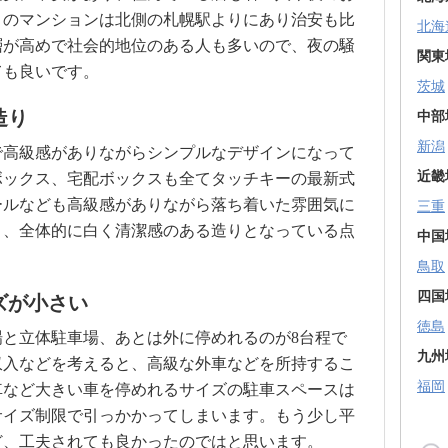
このマンションは北側の札幌駅よりにあり治安も比
北海
層が高めで社会的地位のある人も多いので、夜の騒
関東
ても良いです。
茨城
造り
中部
新潟
で高級感がありながらシンプルなデザインになって
近畿
ボックス、宅配ボックスも全てタッチキーの最新式
ールなども高級感がありながら落ち着いた雰囲気に
三重
く、全体的に白く清潔感のある造りとなっている点
中国
鳥取
四国
ズが小さい
徳島
と立体駐車場、あとは外に停めれるのが8台程で
九州
収入などを考えると、高級な外車などを所持するこ
福岡
車など大きい車を停めれるサイズの駐車スペースは
サイズ制限で引っかかってしまいます。もう少し平
ど、工夫されても良かったのではと思います。