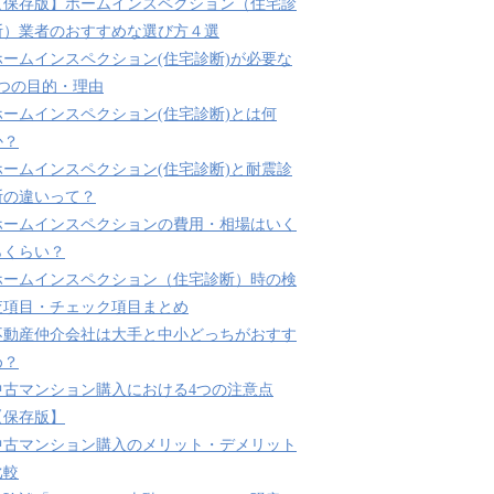
【保存版】ホームインスペクション（住宅診
断）業者のおすすめな選び方４選
ホームインスペクション(住宅診断)が必要な
3つの目的・理由
ホームインスペクション(住宅診断)とは何
か？
ホームインスペクション(住宅診断)と耐震診
断の違いって？
ホームインスペクションの費用・相場はいく
らくらい？
ホームインスペクション（住宅診断）時の検
査項目・チェック項目まとめ
不動産仲介会社は大手と中小どっちがおすす
め？
中古マンション購入における4つの注意点
【保存版】
中古マンション購入のメリット・デメリット
比較