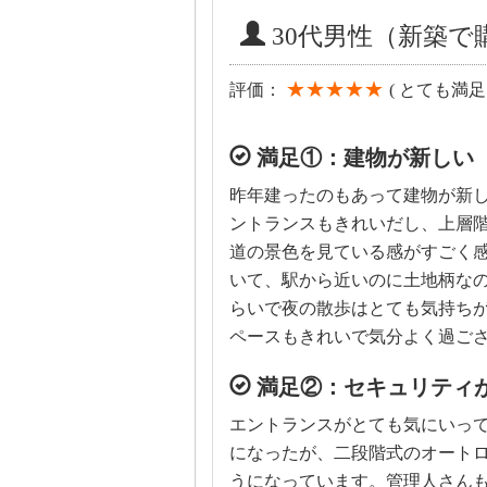
30代男性（新築
★★★★★
評価：
( とても満足 
満足①：建物が新しい
昨年建ったのもあって建物が新
ントランスもきれいだし、上層
道の景色を見ている感がすごく
いて、駅から近いのに土地柄な
らいで夜の散歩はとても気持ち
ペースもきれいで気分よく過ご
満足②：セキュリティ
エントランスがとても気にいっ
になったが、二段階式のオート
うになっています。管理人さん