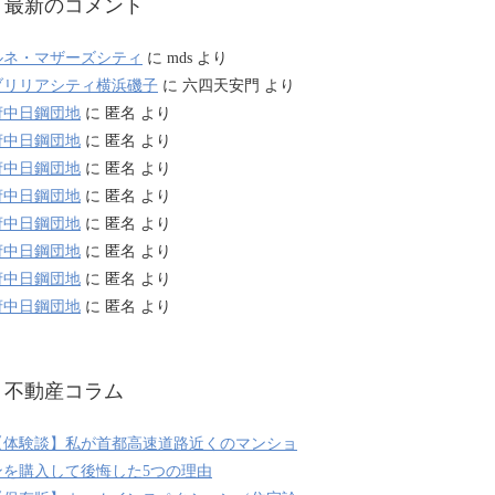
最新のコメント
ルネ・マザーズシティ
に
mds
より
ブリリアシティ横浜磯子
に
六四天安門
より
府中日鋼団地
に
匿名
より
府中日鋼団地
に
匿名
より
府中日鋼団地
に
匿名
より
府中日鋼団地
に
匿名
より
府中日鋼団地
に
匿名
より
府中日鋼団地
に
匿名
より
府中日鋼団地
に
匿名
より
府中日鋼団地
に
匿名
より
不動産コラム
【体験談】私が首都高速道路近くのマンショ
ンを購入して後悔した5つの理由