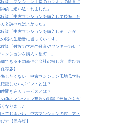
体験談「マンション上階のカラオケの騒音に
精神的に追い込まれました」
体験談「中古マンションを購入して後悔。ち
ゃんと調べればよかった」
体験談「中古マンションを購入しましたが、
上の階の生活音に困っています」
体験談「付近の学校の騒音やヤンキーのせい
でマンションを購入を後悔…」
信頼できる不動産仲介会社の探し方・選び方
【保存版】
後悔したくない！中古マンション現地見学時
に確認したいポイントとは？
物件聞き込みサービスとは？
目の前のマンション建設の影響で日当たりが
悪くなりました
知っておきたい！中古マンションの探し方・
選び方【保存版】