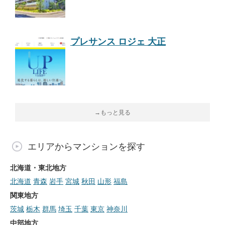
プレサンス ロジェ 大正
→もっと見る
エリアからマンションを探す
北海道・東北地方
北海道
青森
岩手
宮城
秋田
山形
福島
関東地方
茨城
栃木
群馬
埼玉
千葉
東京
神奈川
中部地方