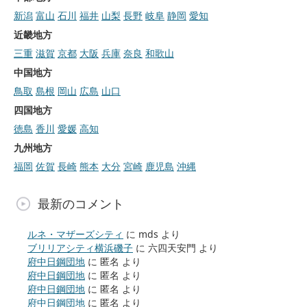
新潟
富山
石川
福井
山梨
長野
岐阜
静岡
愛知
近畿地方
三重
滋賀
京都
大阪
兵庫
奈良
和歌山
中国地方
鳥取
島根
岡山
広島
山口
四国地方
徳島
香川
愛媛
高知
九州地方
福岡
佐賀
長崎
熊本
大分
宮崎
鹿児島
沖縄
最新のコメント
ルネ・マザーズシティ
に
mds
より
ブリリアシティ横浜磯子
に
六四天安門
より
府中日鋼団地
に
匿名
より
府中日鋼団地
に
匿名
より
府中日鋼団地
に
匿名
より
府中日鋼団地
に
匿名
より