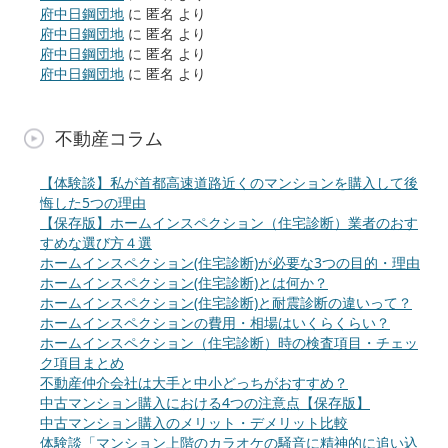
府中日鋼団地
に
匿名
より
府中日鋼団地
に
匿名
より
府中日鋼団地
に
匿名
より
府中日鋼団地
に
匿名
より
不動産コラム
【体験談】私が首都高速道路近くのマンションを購入して後
悔した5つの理由
【保存版】ホームインスペクション（住宅診断）業者のおす
すめな選び方４選
ホームインスペクション(住宅診断)が必要な3つの目的・理由
ホームインスペクション(住宅診断)とは何か？
ホームインスペクション(住宅診断)と耐震診断の違いって？
ホームインスペクションの費用・相場はいくらくらい？
ホームインスペクション（住宅診断）時の検査項目・チェッ
ク項目まとめ
不動産仲介会社は大手と中小どっちがおすすめ？
中古マンション購入における4つの注意点【保存版】
中古マンション購入のメリット・デメリット比較
体験談「マンション上階のカラオケの騒音に精神的に追い込