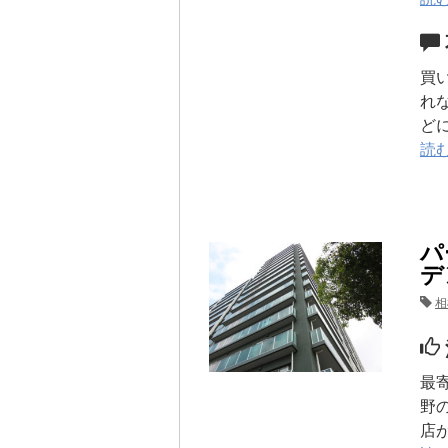
買
れ
ど
読
パ
デ
相
最
野
店