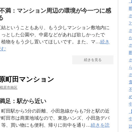
不満：マンション周辺の環境が今一つに感
る
直結ということもあり、もう少しマンション敷地内に
ょっとした公園や、中庭などがあれば欲しかったで
。植物をもう少し置いてほしいです。また、マ…
続き
読む
続きを見る
原町田マンション
模原市南区
満足：駅から近い
Ｒ町田駅から5分の距離、小田急線からも7分と駅の近
で町田市は商業地域なので、東急ハンズ、小田急デパ
ト等、買い物にも便利、帰りに街中を通り…
続きを読