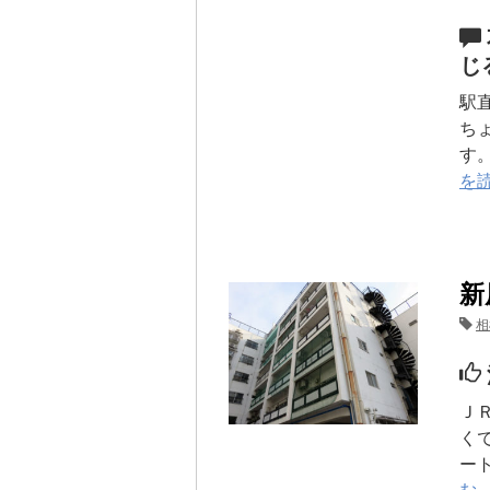
じ
駅
ち
す
を
新
相
Ｊ
く
ー