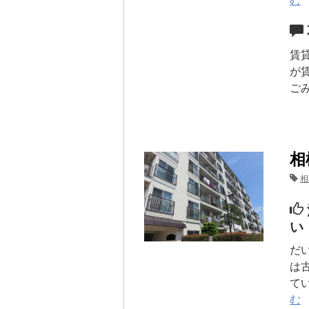
む
賃
が
ご
相
相
い
だ
は
て
む