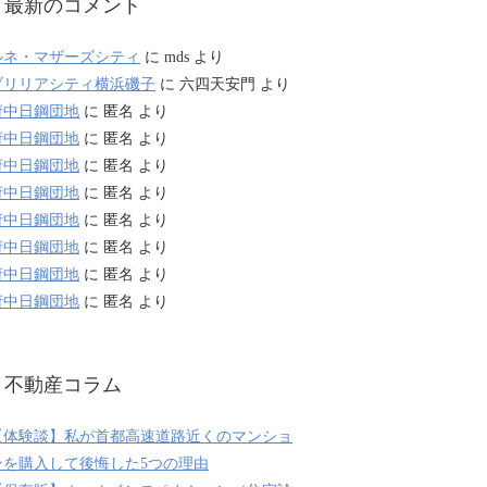
最新のコメント
ルネ・マザーズシティ
に
mds
より
ブリリアシティ横浜磯子
に
六四天安門
より
府中日鋼団地
に
匿名
より
府中日鋼団地
に
匿名
より
府中日鋼団地
に
匿名
より
府中日鋼団地
に
匿名
より
府中日鋼団地
に
匿名
より
府中日鋼団地
に
匿名
より
府中日鋼団地
に
匿名
より
府中日鋼団地
に
匿名
より
不動産コラム
【体験談】私が首都高速道路近くのマンショ
ンを購入して後悔した5つの理由