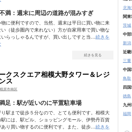
北海
不満：週末に周辺の道路が混みすぎ
関東
い物に便利ですので、当然、週末は平日に買い物に来
茨城
ない（徒歩圏内で来れない）方が自家用車で買い物な
中部
にいらっしゃるんですが、買い出しですと当…
続きを
新潟
む
近畿
続きを見る
三重
中国
ークスクエア相模大野タワー＆レジ
鳥取
ンス
四国
模原市南区
徳島
満足：駅が近いのに平置駐車場
九州
寄り駅まで徒歩５分なので、とても便利です。相模大
福岡
の駅には、駅ビル、ショッピングモール、伊勢丹百貨
があり買い物するのに便利です。また、徒歩…
続きを