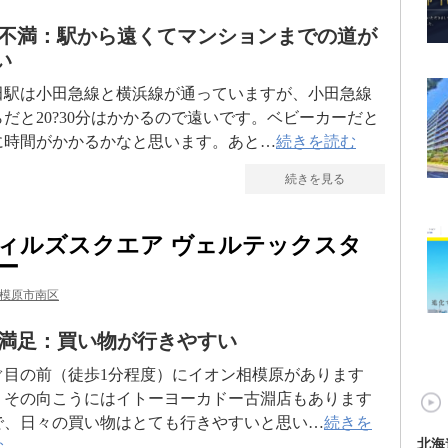
不満：駅から遠くてマンションまでの道が
い
田駅は小田急線と横浜線が通っていますが、小田急線
らだと20?30分はかかるので遠いです。ベビーカーだと
に時間がかかるかなと思います。あと…
続きを読む
続きを見る
ィルズスクエア ヴェルテックスタ
ー
模原市南区
満足：買い物が行きやすい
ぐ目の前（徒歩1分程度）にイオン相模原があります
、その向こうにはイトーヨーカドー古淵店もあります
で、日々の買い物はとても行きやすいと思い…
続きを
北海
む