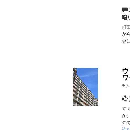
暗
町
か
更
ウ
ワ
相
す
が
の
読