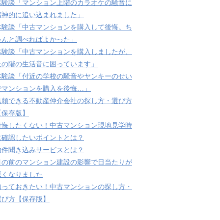
体験談「マンション上階のカラオケの騒音に
精神的に追い込まれました」
体験談「中古マンションを購入して後悔。ち
ゃんと調べればよかった」
体験談「中古マンションを購入しましたが、
上の階の生活音に困っています」
体験談「付近の学校の騒音やヤンキーのせい
でマンションを購入を後悔…」
信頼できる不動産仲介会社の探し方・選び方
【保存版】
後悔したくない！中古マンション現地見学時
に確認したいポイントとは？
物件聞き込みサービスとは？
目の前のマンション建設の影響で日当たりが
悪くなりました
知っておきたい！中古マンションの探し方・
選び方【保存版】