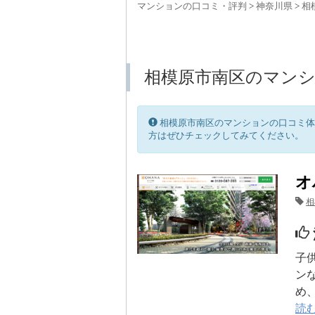
マンションの口コミ・評判
>
神奈川県
>
相
相模原市南区のマン
相模原市南区のマンションの口コミ体
方はぜひチェックしてみてください。
オ
相
子
ン
め
読