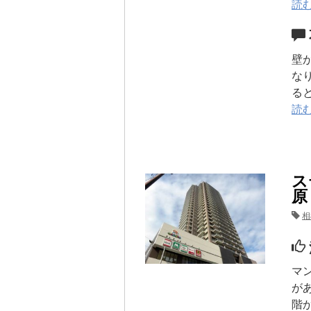
読
壁
な
る
読
ス
原
相
マ
が
階