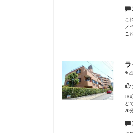
こ
ノ
こ
ラ
相
J
ど
2