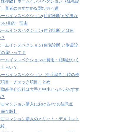
【保存版】ホームインスペクション（住宅診
断）業者のおすすめな選び方４選
ホームインスペクション(住宅診断)が必要な
3つの目的・理由
ホームインスペクション(住宅診断)とは何
か？
ホームインスペクション(住宅診断)と耐震診
断の違いって？
ホームインスペクションの費用・相場はいく
らくらい？
ホームインスペクション（住宅診断）時の検
査項目・チェック項目まとめ
不動産仲介会社は大手と中小どっちがおすす
め？
中古マンション購入における4つの注意点
【保存版】
中古マンション購入のメリット・デメリット
比較