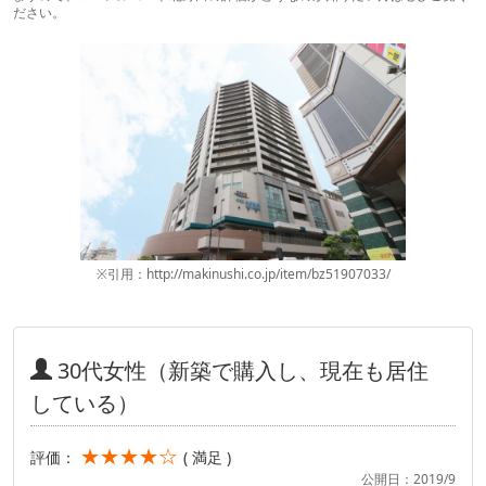
ださい。
※引用：http://makinushi.co.jp/item/bz51907033/
30代女性（新築で購入し、現在も居住
している）
★★★★☆
評価：
( 満足 )
公開日：2019/9