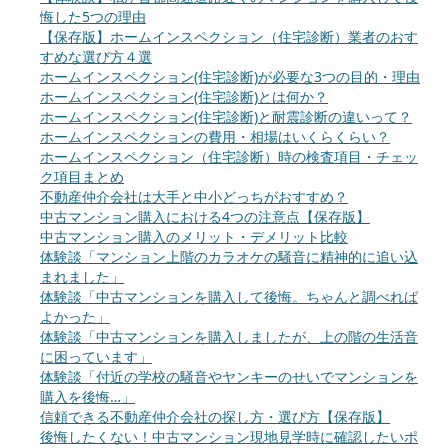
悔した5つの理由
【保存版】ホームインスペクション（住宅診断）業者のおす
すめな選び方４選
ホームインスペクション(住宅診断)が必要な3つの目的・理由
ホームインスペクション(住宅診断)とは何か？
ホームインスペクション(住宅診断)と耐震診断の違いって？
ホームインスペクションの費用・相場はいくらくらい？
ホームインスペクション（住宅診断）時の検査項目・チェッ
ク項目まとめ
不動産仲介会社は大手と中小どっちがおすすめ？
中古マンション購入における4つの注意点【保存版】
中古マンション購入のメリット・デメリット比較
体験談「マンション上階のカラオケの騒音に精神的に追い込
まれました」
体験談「中古マンションを購入して後悔。ちゃんと調べれば
よかった」
体験談「中古マンションを購入しましたが、上の階の生活音
に困っています」
体験談「付近の学校の騒音やヤンキーのせいでマンションを
購入を後悔…」
信頼できる不動産仲介会社の探し方・選び方【保存版】
後悔したくない！中古マンション現地見学時に確認したいポ