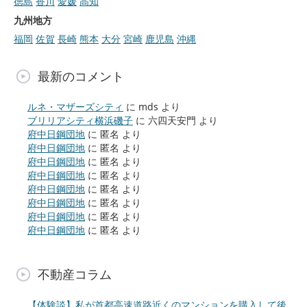
徳島
香川
愛媛
高知
九州地方
福岡
佐賀
長崎
熊本
大分
宮崎
鹿児島
沖縄
最新のコメント
ルネ・マザーズシティ
に
mds
より
ブリリアシティ横浜磯子
に
六四天安門
より
府中日鋼団地
に
匿名
より
府中日鋼団地
に
匿名
より
府中日鋼団地
に
匿名
より
府中日鋼団地
に
匿名
より
府中日鋼団地
に
匿名
より
府中日鋼団地
に
匿名
より
府中日鋼団地
に
匿名
より
府中日鋼団地
に
匿名
より
不動産コラム
【体験談】私が首都高速道路近くのマンションを購入して後