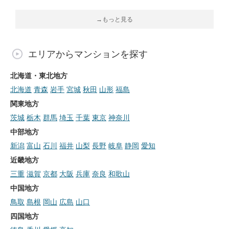
→もっと見る
エリアからマンションを探す
北海道・東北地方
北海道
青森
岩手
宮城
秋田
山形
福島
関東地方
茨城
栃木
群馬
埼玉
千葉
東京
神奈川
中部地方
新潟
富山
石川
福井
山梨
長野
岐阜
静岡
愛知
近畿地方
三重
滋賀
京都
大阪
兵庫
奈良
和歌山
中国地方
鳥取
島根
岡山
広島
山口
四国地方