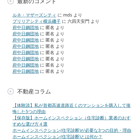
最新のコメント
ルネ・マザーズシティ
に
mds
より
ブリリアシティ横浜磯子
に
六四天安門
より
府中日鋼団地
に
匿名
より
府中日鋼団地
に
匿名
より
府中日鋼団地
に
匿名
より
府中日鋼団地
に
匿名
より
府中日鋼団地
に
匿名
より
府中日鋼団地
に
匿名
より
府中日鋼団地
に
匿名
より
府中日鋼団地
に
匿名
より
不動産コラム
【体験談】私が首都高速道路近くのマンションを購入して後
悔した5つの理由
【保存版】ホームインスペクション（住宅診断）業者のおす
すめな選び方４選
ホームインスペクション(住宅診断)が必要な3つの目的・理由
ホームインスペクション(住宅診断)とは何か？