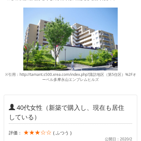
※引用：http://tamant.s500.xrea.com/index.php?諏訪地区（第5住区）%2Fオ
ーベル多摩永山エンブレムヒルズ
40代女性（新築で購入し、現在も居住
している）
★★★☆☆
評価：
( ふつう )
公開日：2020/2