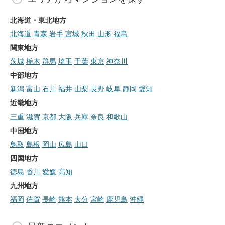
北海道・東北地方
北海道
青森
岩手
宮城
秋田
山形
福島
関東地方
茨城
栃木
群馬
埼玉
千葉
東京
神奈川
中部地方
新潟
富山
石川
福井
山梨
長野
岐阜
静岡
愛知
近畿地方
三重
滋賀
京都
大阪
兵庫
奈良
和歌山
中国地方
鳥取
島根
岡山
広島
山口
四国地方
徳島
香川
愛媛
高知
九州地方
福岡
佐賀
長崎
熊本
大分
宮崎
鹿児島
沖縄