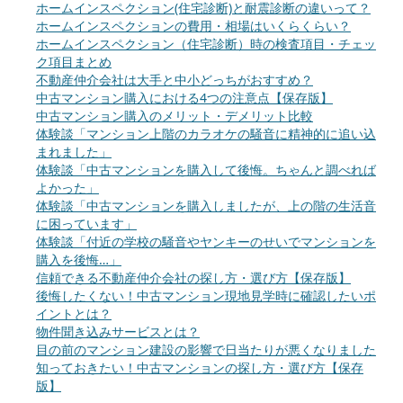
ホームインスペクション(住宅診断)と耐震診断の違いって？
ホームインスペクションの費用・相場はいくらくらい？
ホームインスペクション（住宅診断）時の検査項目・チェッ
ク項目まとめ
不動産仲介会社は大手と中小どっちがおすすめ？
中古マンション購入における4つの注意点【保存版】
中古マンション購入のメリット・デメリット比較
体験談「マンション上階のカラオケの騒音に精神的に追い込
まれました」
体験談「中古マンションを購入して後悔。ちゃんと調べれば
よかった」
体験談「中古マンションを購入しましたが、上の階の生活音
に困っています」
体験談「付近の学校の騒音やヤンキーのせいでマンションを
購入を後悔…」
信頼できる不動産仲介会社の探し方・選び方【保存版】
後悔したくない！中古マンション現地見学時に確認したいポ
イントとは？
物件聞き込みサービスとは？
目の前のマンション建設の影響で日当たりが悪くなりました
知っておきたい！中古マンションの探し方・選び方【保存
版】