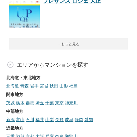
プレサンス ロジェ 大正
→もっと見る
エリアからマンションを探す
北海道・東北地方
北海道
青森
岩手
宮城
秋田
山形
福島
関東地方
茨城
栃木
群馬
埼玉
千葉
東京
神奈川
中部地方
新潟
富山
石川
福井
山梨
長野
岐阜
静岡
愛知
近畿地方
三重
滋賀
京都
大阪
兵庫
奈良
和歌山