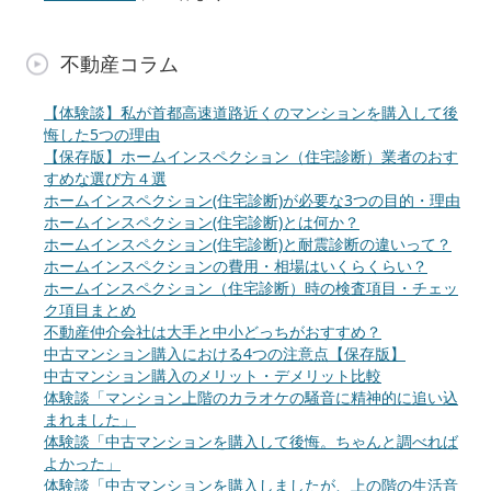
不動産コラム
【体験談】私が首都高速道路近くのマンションを購入して後
悔した5つの理由
【保存版】ホームインスペクション（住宅診断）業者のおす
すめな選び方４選
ホームインスペクション(住宅診断)が必要な3つの目的・理由
ホームインスペクション(住宅診断)とは何か？
ホームインスペクション(住宅診断)と耐震診断の違いって？
ホームインスペクションの費用・相場はいくらくらい？
ホームインスペクション（住宅診断）時の検査項目・チェッ
ク項目まとめ
不動産仲介会社は大手と中小どっちがおすすめ？
中古マンション購入における4つの注意点【保存版】
中古マンション購入のメリット・デメリット比較
体験談「マンション上階のカラオケの騒音に精神的に追い込
まれました」
体験談「中古マンションを購入して後悔。ちゃんと調べれば
よかった」
体験談「中古マンションを購入しましたが、上の階の生活音