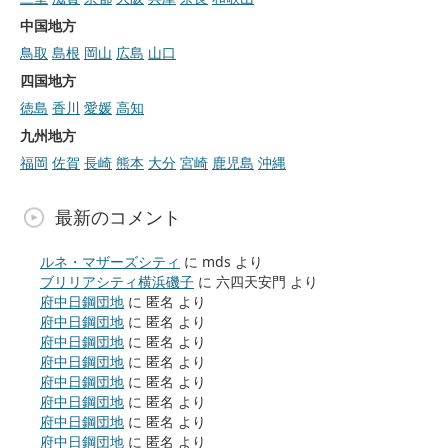
中国地方
鳥取
島根
岡山
広島
山口
四国地方
徳島
香川
愛媛
高知
九州地方
福岡
佐賀
長崎
熊本
大分
宮崎
鹿児島
沖縄
最新のコメント
ルネ・マザーズシティ
に
mds
より
ブリリアシティ横浜磯子
に
六四天安門
より
府中日鋼団地
に
匿名
より
府中日鋼団地
に
匿名
より
府中日鋼団地
に
匿名
より
府中日鋼団地
に
匿名
より
府中日鋼団地
に
匿名
より
府中日鋼団地
に
匿名
より
府中日鋼団地
に
匿名
より
府中日鋼団地
に
匿名
より