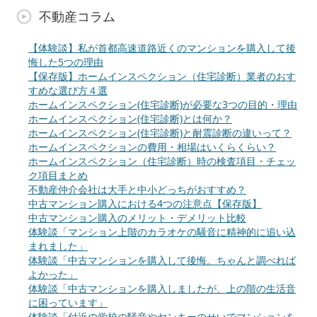
不動産コラム
【体験談】私が首都高速道路近くのマンションを購入して後
悔した5つの理由
【保存版】ホームインスペクション（住宅診断）業者のおす
すめな選び方４選
ホームインスペクション(住宅診断)が必要な3つの目的・理由
ホームインスペクション(住宅診断)とは何か？
ホームインスペクション(住宅診断)と耐震診断の違いって？
ホームインスペクションの費用・相場はいくらくらい？
ホームインスペクション（住宅診断）時の検査項目・チェッ
ク項目まとめ
不動産仲介会社は大手と中小どっちがおすすめ？
中古マンション購入における4つの注意点【保存版】
中古マンション購入のメリット・デメリット比較
体験談「マンション上階のカラオケの騒音に精神的に追い込
まれました」
体験談「中古マンションを購入して後悔。ちゃんと調べれば
よかった」
体験談「中古マンションを購入しましたが、上の階の生活音
に困っています」
体験談「付近の学校の騒音やヤンキーのせいでマンションを