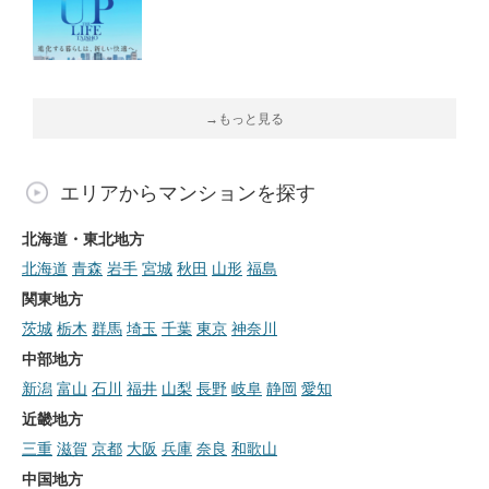
→もっと見る
エリアからマンションを探す
北海道・東北地方
北海道
青森
岩手
宮城
秋田
山形
福島
関東地方
茨城
栃木
群馬
埼玉
千葉
東京
神奈川
中部地方
新潟
富山
石川
福井
山梨
長野
岐阜
静岡
愛知
近畿地方
三重
滋賀
京都
大阪
兵庫
奈良
和歌山
中国地方