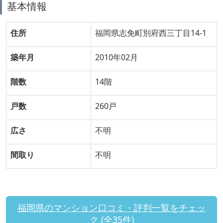
基本情報
住所
福岡県志免町別府西三丁目14-1
築年月
2010年02月
階数
14階
戸数
260戸
広さ
不明
間取り
不明
福岡県のマンション口コミ・評判一覧をチェッ
ク (全35件)