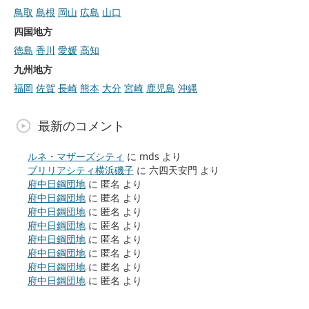
鳥取
島根
岡山
広島
山口
四国地方
徳島
香川
愛媛
高知
九州地方
福岡
佐賀
長崎
熊本
大分
宮崎
鹿児島
沖縄
最新のコメント
ルネ・マザーズシティ
に
mds
より
ブリリアシティ横浜磯子
に
六四天安門
より
府中日鋼団地
に
匿名
より
府中日鋼団地
に
匿名
より
府中日鋼団地
に
匿名
より
府中日鋼団地
に
匿名
より
府中日鋼団地
に
匿名
より
府中日鋼団地
に
匿名
より
府中日鋼団地
に
匿名
より
府中日鋼団地
に
匿名
より