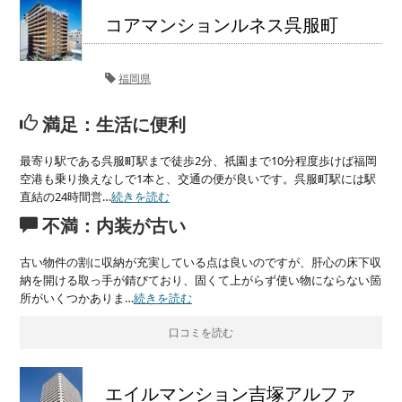
コアマンションルネス呉服町
福岡県
満足：生活に便利
最寄り駅である呉服町駅まで徒歩2分、祇園まで10分程度歩けば福岡
空港も乗り換えなしで1本と、交通の便が良いです。呉服町駅には駅
直結の24時間営…
続きを読む
不満：内装が古い
古い物件の割に収納が充実している点は良いのですが、肝心の床下収
納を開ける取っ手が錆びており、固くて上がらず使い物にならない箇
所がいくつかありま…
続きを読む
口コミを読む
エイルマンション吉塚アルファ