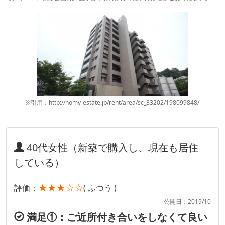
※引用：http://homy-estate.jp/rent/area/sc_33202/198099848/
40代女性（新築で購入し、現在も居住
している）
★★★☆☆
評価：
( ふつう )
公開日：2019/10
満足①：ご近所付き合いをしなくて良い