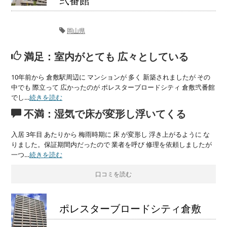
弐番館
岡山県
満足：室内がとても 広々としている
10年前から 倉敷駅周辺に マンションが 多く 新築されましたが その
中でも 際立って 広かったのが ポレスターブロードシティ 倉敷弐番館
でし…
続きを読む
不満：湿気で床が変形し浮いてくる
入居 3年目 あたりから 梅雨時期に 床 が変形し 浮き上がるように な
りました。保証期間内だったので 業者を呼び 修理を依頼しましたが
一つ…
続きを読む
口コミを読む
ポレスターブロードシティ倉敷