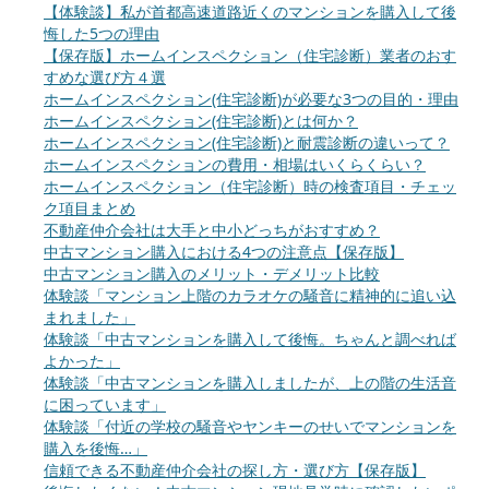
【体験談】私が首都高速道路近くのマンションを購入して後
悔した5つの理由
【保存版】ホームインスペクション（住宅診断）業者のおす
すめな選び方４選
ホームインスペクション(住宅診断)が必要な3つの目的・理由
ホームインスペクション(住宅診断)とは何か？
ホームインスペクション(住宅診断)と耐震診断の違いって？
ホームインスペクションの費用・相場はいくらくらい？
ホームインスペクション（住宅診断）時の検査項目・チェッ
ク項目まとめ
不動産仲介会社は大手と中小どっちがおすすめ？
中古マンション購入における4つの注意点【保存版】
中古マンション購入のメリット・デメリット比較
体験談「マンション上階のカラオケの騒音に精神的に追い込
まれました」
体験談「中古マンションを購入して後悔。ちゃんと調べれば
よかった」
体験談「中古マンションを購入しましたが、上の階の生活音
に困っています」
体験談「付近の学校の騒音やヤンキーのせいでマンションを
購入を後悔…」
信頼できる不動産仲介会社の探し方・選び方【保存版】