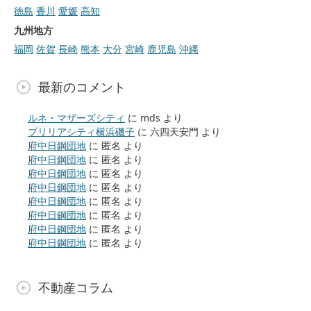
徳島
香川
愛媛
高知
九州地方
福岡
佐賀
長崎
熊本
大分
宮崎
鹿児島
沖縄
最新のコメント
ルネ・マザーズシティ
に
mds
より
ブリリアシティ横浜磯子
に
六四天安門
より
府中日鋼団地
に
匿名
より
府中日鋼団地
に
匿名
より
府中日鋼団地
に
匿名
より
府中日鋼団地
に
匿名
より
府中日鋼団地
に
匿名
より
府中日鋼団地
に
匿名
より
府中日鋼団地
に
匿名
より
府中日鋼団地
に
匿名
より
不動産コラム