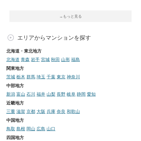
→もっと見る
エリアからマンションを探す
北海道・東北地方
北海道
青森
岩手
宮城
秋田
山形
福島
関東地方
茨城
栃木
群馬
埼玉
千葉
東京
神奈川
中部地方
新潟
富山
石川
福井
山梨
長野
岐阜
静岡
愛知
近畿地方
三重
滋賀
京都
大阪
兵庫
奈良
和歌山
中国地方
鳥取
島根
岡山
広島
山口
四国地方