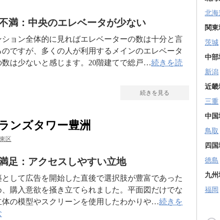
北海
不満：中央のエレベータが少ない
関東
ンション全体的に見ればエレベーターの数は十分と言
茨城
るのですが、多くの人が利用するメインのエレベータ
中部
の数は少ないと感じます。20階建てで総戸…
続きを読
新潟
近畿
続きを見る
三重
中国
ランズタワー豊洲
鳥取
東区
四国
満足：アクセスしやすい立地
徳島
九州
築として広告を開始した直後で選択肢が豊富であった
め、購入意欲を掻き立てられました。平面図だけでな
福岡
立体の模型やスクリーンを使用したわかりや…
続きを
む