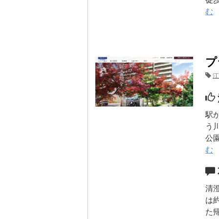
む
プ
江
駅
う
公
む
清
は
た