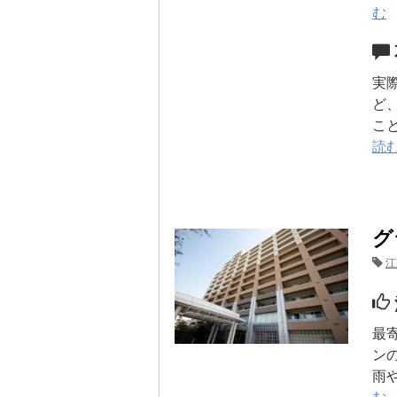
む
実
ど
こ
読
グ
江
最
ン
雨