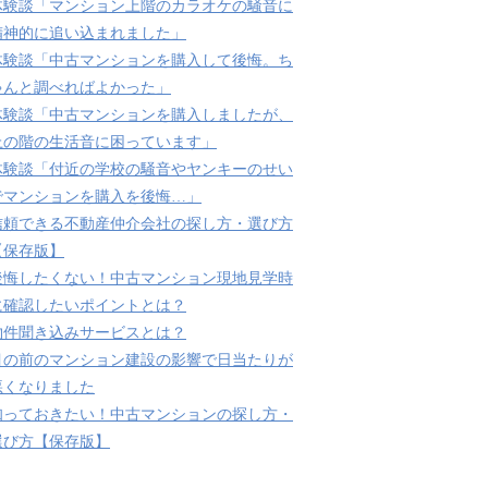
体験談「マンション上階のカラオケの騒音に
精神的に追い込まれました」
体験談「中古マンションを購入して後悔。ち
ゃんと調べればよかった」
体験談「中古マンションを購入しましたが、
上の階の生活音に困っています」
体験談「付近の学校の騒音やヤンキーのせい
でマンションを購入を後悔…」
信頼できる不動産仲介会社の探し方・選び方
【保存版】
後悔したくない！中古マンション現地見学時
に確認したいポイントとは？
物件聞き込みサービスとは？
目の前のマンション建設の影響で日当たりが
悪くなりました
知っておきたい！中古マンションの探し方・
選び方【保存版】