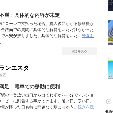
不満：具体的な内容が未定
際にローンで支払った場合、購入後にかかる修繕費な
、金銭面での質問に具体的な解答をいただけなかった
とで不安が残りました。具体的な解答をいた…
続きを
む
続きを見る
ランエスタ
東区
満足：電車での移動に便利
寄駅の一番近い出口から出てわずか2～3分でマンショ
のロビーに到着する事ができます。暑い日、寒い日、
や雪が降った日も特に問題なく駅に向かう…
続きを読
北海