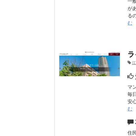
一
が
る
む
ラ
江
マ
毎
安
む
住