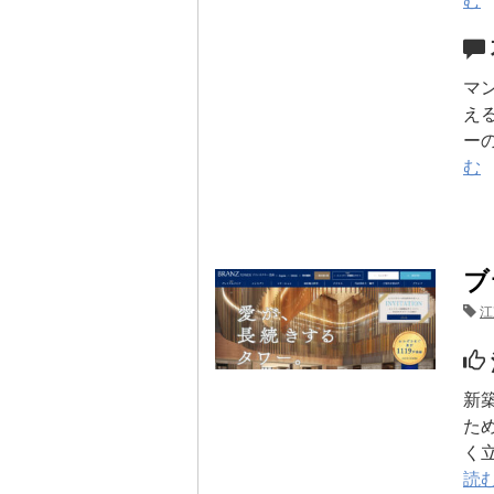
む
マ
え
ー
む
ブ
江
新
た
く
読