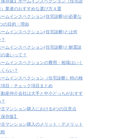
【保存版】ホームインスペクション（住宅診
断）業者のおすすめな選び方４選
ホームインスペクション(住宅診断)が必要な
3つの目的・理由
ホームインスペクション(住宅診断)とは何
か？
ホームインスペクション(住宅診断)と耐震診
断の違いって？
ホームインスペクションの費用・相場はいく
らくらい？
ホームインスペクション（住宅診断）時の検
査項目・チェック項目まとめ
不動産仲介会社は大手と中小どっちがおすす
め？
中古マンション購入における4つの注意点
【保存版】
中古マンション購入のメリット・デメリット
比較