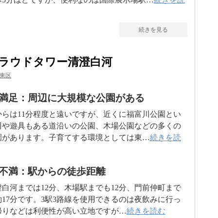
続きを見る
ラウドタワー清澄白河
東区
満足：周辺に大規模な公園がある
からは11分程度と遠いですが、近くに福富川公園とい
川や遊具もある道沿いの公園、木場公園などの多くの
園があります。子育てする環境としては東…
続きを読
不満：駅からの徒歩距離
澄白河までは12分、木場駅までも12分、門前仲町まで
約17分です。3駅3路線を使用できるのは夜飲みに行っ
帰りなどは利便性が高い立地ですが…
続きを読む