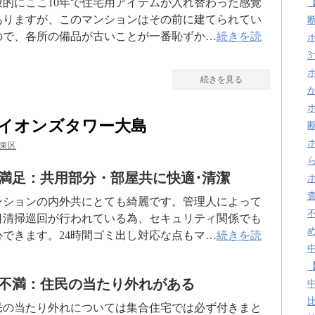
般的にここ10年で住宅用アイテムが入れ替わった感覚
ありますが、このマンションはその前に建てられてい
ので、各所の備品が古いことが一番恥ずか…
続きを読
続きを見る
イオンズタワー大島
東区
満足：共用部分・部屋共に快適･清潔
ンションの内外共にとても綺麗です。管理人によって
日清掃巡回が行われている為、セキュリティ関係でも
心できます。24時間ゴミ出し対応な点もマ…
続きを読
不満：住民の当たり外れがある
民の当たり外れについては集合住宅では必ず付きまと