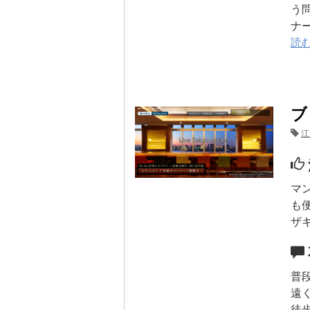
う
ナ
読
ブ
江
マ
も
ザ
普
遠
徒