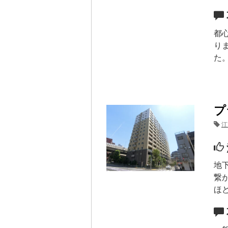
都
りま
た
プ
江
地
繋
ほ