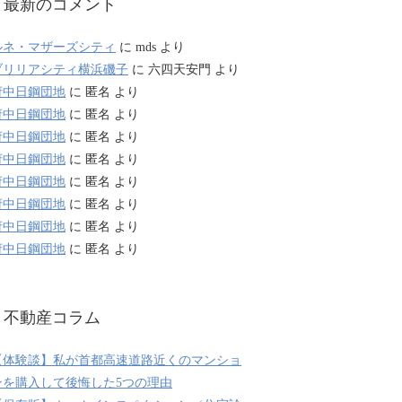
最新のコメント
ルネ・マザーズシティ
に
mds
より
ブリリアシティ横浜磯子
に
六四天安門
より
府中日鋼団地
に
匿名
より
府中日鋼団地
に
匿名
より
府中日鋼団地
に
匿名
より
府中日鋼団地
に
匿名
より
府中日鋼団地
に
匿名
より
府中日鋼団地
に
匿名
より
府中日鋼団地
に
匿名
より
府中日鋼団地
に
匿名
より
不動産コラム
【体験談】私が首都高速道路近くのマンショ
ンを購入して後悔した5つの理由