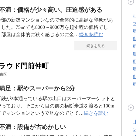
不満：価格が少々高い、圧迫感がある
心部の新築マンションなので全体的に高額な印象があ
した。75㎡でも8000～9000万を超す程の価格でし
。部屋は全体的に狭く感じるのに金…
続きを読む
続きを見る
ラウド門前仲町
東区
満足：駅やスーパーから2分
下鉄が2本通っている駅の出口はスーパーマーケットと
がっており、そこから目の前の横断歩道を渡ると100m
どでマンションという立地なのでとて…
続きを読む
不満：設備が古めかしい